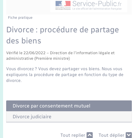
Enfants – Jeunes
Tourisme
Travaux - Autorisation d’occupation de l’espace
public
Transports scolaires
Mariage – PACS
Compétences
Etat-civil - Papiers - Citoyenneté
Fiche pratique
Divorce : procédure de partage
Parrainage civil
Plan interactif
Logement - Urbanisme
des biens
Recensement
Présentation de la commune
Loisirs
Vérifié le 22/06/2022 – Direction de l'information légale et
administrative (Première ministre)
Publications
Vous divorcez ? Vous devez partager vos biens. Nous vous
Nouvel habitant
expliquons la procédure de partage en fonction du type de
La Communauté de communes
divorce.
Numérique
Organisation d’événement
Divorce par consentement mutuel
Divorce judiciaire
Sécurité - Prévention
Tout replier
Tout déplier