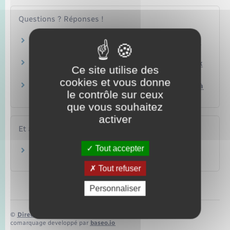
Questions ? Réponses !
Divorce : quelles sont les règles de partage des
biens des époux ?
Divorce : que devient une donation entre époux
Ce site utilise des
ou un avantage matrimonial ?
cookies et vous donne
Peut-on revenir sur le partage des biens suite à
le contrôle sur ceux
un divorce ?
que vous souhaitez
activer
Et aussi
Tout accepter
Divorce, séparation de corps
Famille – Scolarité
Tout refuser
Personnaliser
©
Direction de l’information légale et administrative
comarquage developpé par
baseo.io