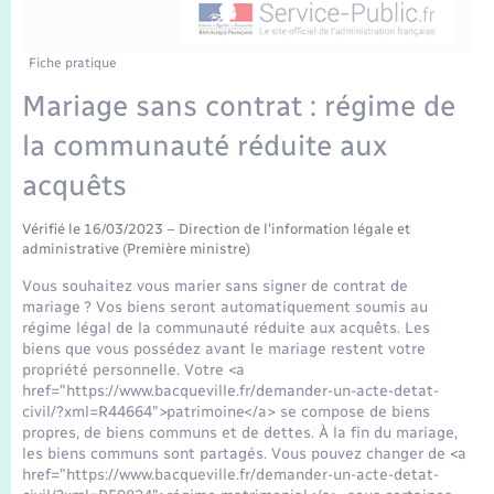
Enfants – Jeunes
Tourisme
Travaux - Autorisation d’occupation de l’espace
public
Transports scolaires
Mariage – PACS
Compétences
Etat-civil - Papiers - Citoyenneté
Fiche pratique
Mariage sans contrat : régime de
Parrainage civil
Plan interactif
Logement - Urbanisme
la communauté réduite aux
Recensement
Présentation de la commune
acquêts
Loisirs
Publications
Vérifié le 16/03/2023 – Direction de l'information légale et
administrative (Première ministre)
Nouvel habitant
Vous souhaitez vous marier sans signer de contrat de
La Communauté de communes
mariage ? Vos biens seront automatiquement soumis au
Numérique
régime légal de la communauté réduite aux acquêts. Les
biens que vous possédez avant le mariage restent votre
propriété personnelle. Votre <a
Organisation d’événement
href="https://www.bacqueville.fr/demander-un-acte-detat-
civil/?xml=R44664">patrimoine</a> se compose de biens
propres, de biens communs et de dettes. À la fin du mariage,
Sécurité - Prévention
les biens communs sont partagés. Vous pouvez changer de <a
href="https://www.bacqueville.fr/demander-un-acte-detat-