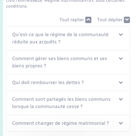
civil/?xml=R59824">régime matrimonial</a>, sous certaines
Seniors
conditions.
Transports
Tout replier
Tout déplier
Qu'est-ce que le régime de la communauté
Voirie et espace public
réduite aux acquêts ?
Comment gérer ses biens communs et ses
biens propres ?
Qui doit rembourser les dettes ?
Comment sont partagés les biens communs
lorsque la communauté cesse ?
Comment changer de régime matrimonial ?