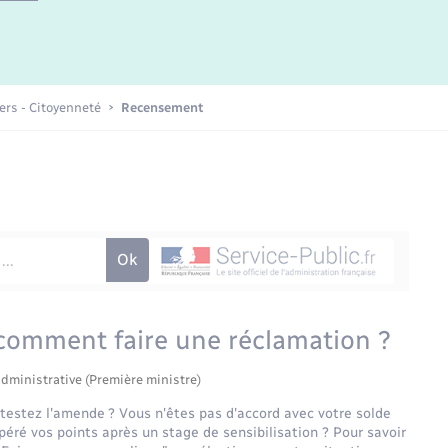
Etat-civil - Papiers -
Citoyenneté
Publications
iers - Citoyenneté
Recensement
Nouvel habitant
Sécurité - Prévention
Voirie et espace public
 comment faire une réclamation ?
administrative (Première ministre)
ntestez l'amende ? Vous n'êtes pas d'accord avec votre solde
éré vos points après un stage de sensibilisation ? Pour savoir