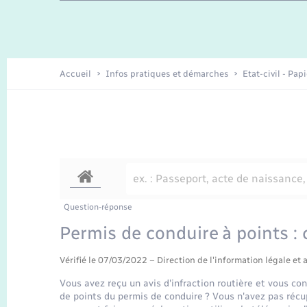
Travaux - Autorisation d’occupation
Enfants – Jeunes
de l’espace public
Recensement
Présentation de la commune
Accueil
Infos pratiques et démarches
Etat-civil - Pap
Loisirs
Organisation d’événement
Transports
Question-réponse
Permis de conduire à points :
Vérifié le 07/03/2022 – Direction de l'information légale et 
Vous avez reçu un avis d'infraction routière et vous co
de points du permis de conduire ? Vous n'avez pas récup