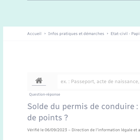
Travaux - Autorisation d’occupation
Enfants – Jeunes
de l’espace public
Recensement
Présentation de la commune
Accueil
Infos pratiques et démarches
Etat-civil - Pap
Loisirs
Organisation d’événement
Transports
Question-réponse
Solde du permis de conduire
de points ?
Vérifié le 06/09/2023 – Direction de l'information légale et 