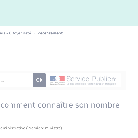
Etat-civil - Papiers -
Citoyenneté
Publications
iers - Citoyenneté
Recensement
Nouvel habitant
Sécurité - Prévention
Voirie et espace public
 : comment connaître son nombre
administrative (Première ministre)