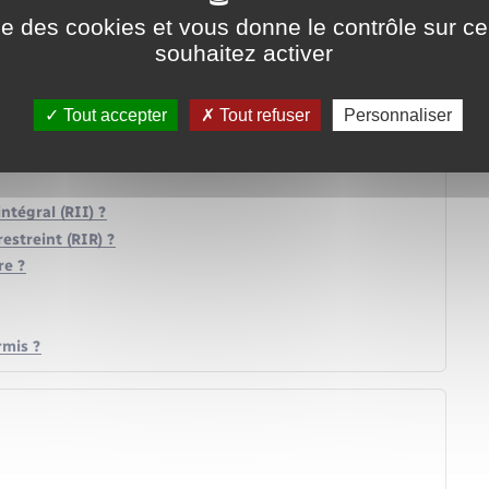
ise des cookies et vous donne le contrôle sur 
souhaitez activer
Tout accepter
Tout refuser
Personnaliser
tégral (RII) ?
streint (RIR) ?
re ?
rmis ?