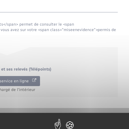
ts</span> permet de consulter le <span
vous avez sur votre <span class="miseenevidence">permis de
et ses relevés (Télépoints)
service en ligne
hargé de l'intérieur