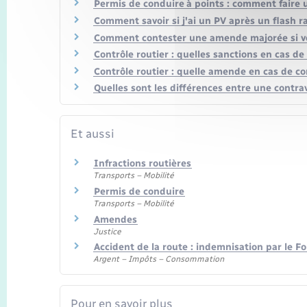
Permis de conduire à points : comment faire 
Comment savoir si j'ai un PV après un flash r
Comment contester une amende majorée si vou
Contrôle routier : quelles sanctions en cas d
Contrôle routier : quelle amende en cas de c
Quelles sont les différences entre une contrav
Et aussi
Infractions routières
Transports – Mobilité
Permis de conduire
Transports – Mobilité
Amendes
Justice
Accident de la route : indemnisation par le F
Argent – Impôts – Consommation
Pour en savoir plus