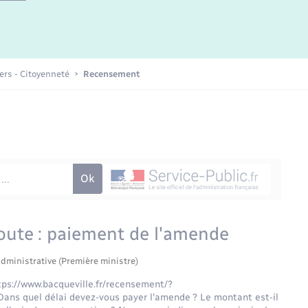
Etat-civil - Papiers -
Citoyenneté
Publications
iers - Citoyenneté
Recensement
Nouvel habitant
Sécurité - Prévention
Voirie et espace public
oute : paiement de l'amende
administrative (Première ministre)
tps://www.bacqueville.fr/recensement/?
ans quel délai devez-vous payer l'amende ? Le montant est-il