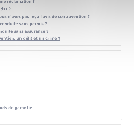
une réclamation ?
adar ?
s n'avez pas reçu l'avis de contravention ?
e conduite sans permis ?
onduite sans assurance ?
ention, un délit et un crime ?
onds de garantie