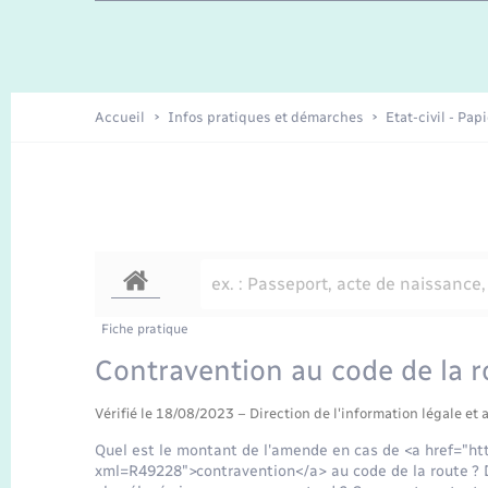
Travaux - Autorisation d’occupation
Enfants – Jeunes
de l’espace public
Recensement
Présentation de la commune
Accueil
Infos pratiques et démarches
Etat-civil - Pap
Loisirs
Organisation d’événement
Transports
Fiche pratique
Contravention au code de la r
Vérifié le 18/08/2023 – Direction de l'information légale et 
Quel est le montant de l'amende en cas de <a href="ht
xml=R49228">contravention</a> au code de la route ? D