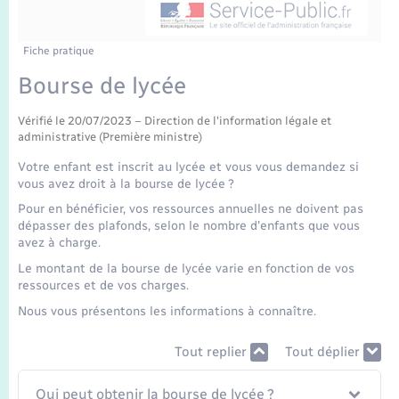
Enfants – Jeunes
Tourisme
Travaux - Autorisation d’occupation de l’espace
public
Transports scolaires
Mariage – PACS
Compétences
Etat-civil - Papiers - Citoyenneté
Fiche pratique
Bourse de lycée
Parrainage civil
Plan interactif
Logement - Urbanisme
Vérifié le 20/07/2023 – Direction de l'information légale et
administrative (Première ministre)
Recensement
Présentation de la commune
Loisirs
Votre enfant est inscrit au lycée et vous vous demandez si
vous avez droit à la bourse de lycée ?
Publications
Nouvel habitant
Pour en bénéficier, vos ressources annuelles ne doivent pas
dépasser des plafonds, selon le nombre d'enfants que vous
La Communauté de communes
avez à charge.
Numérique
Le montant de la bourse de lycée varie en fonction de vos
ressources et de vos charges.
Organisation d’événement
Nous vous présentons les informations à connaître.
Tout replier
Tout déplier
Sécurité - Prévention
Qui peut obtenir la bourse de lycée ?