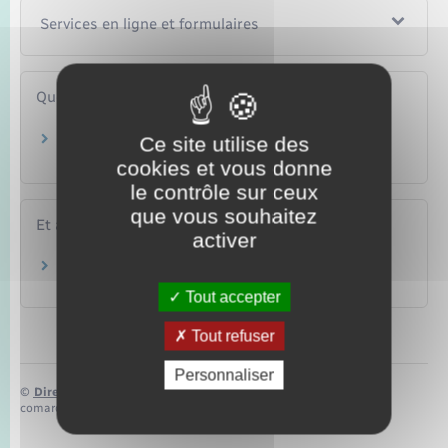
Services en ligne et formulaires
Questions ? Réponses !
Peut-on obtenir une aide financière pour la
Ce site utilise des
cantine scolaire ?
cookies et vous donne
le contrôle sur ceux
que vous souhaitez
Et aussi
activer
Prime à l'internat
Famille – Scolarité
Tout accepter
Tout refuser
Personnaliser
©
Direction de l’information légale et administrative
comarquage developpé par
baseo.io