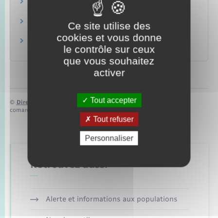
Bourse des collèges
Famille – Scolarité
Bourse de lycée
Ce site utilise des
Famille – Scolarité
cookies et vous donne
Prime à l'internat
le contrôle sur ceux
Famille – Scolarité
que vous souhaitez
activer
Tout accepter
©
Direction de l’information légale et administrative
comarquage developpé par
baseo.io
Tout refuser
Personnaliser
Retrouvez aussi
Alerte et informations aux populations