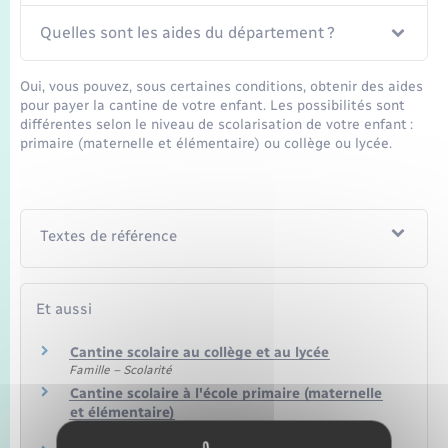
Seniors
Quelles sont les aides du département ?
Transports
Oui, vous pouvez, sous certaines conditions, obtenir des aides
pour payer la cantine de votre enfant. Les possibilités sont
Voirie et espace public
différentes selon le niveau de scolarisation de votre enfant :
primaire (maternelle et élémentaire) ou collège ou lycée.
Textes de référence
Et aussi
Cantine scolaire au collège et au lycée
Famille – Scolarité
Cantine scolaire à l'école primaire (maternelle
et élémentaire)
Famille – Scolarité