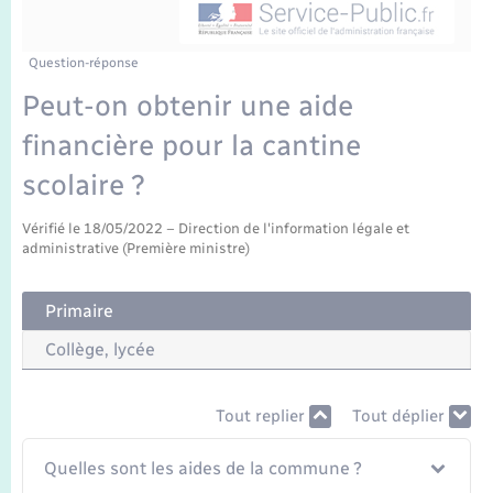
Enfants – Jeunes
Tourisme
Travaux - Autorisation d’occupation de l’espace
public
Transports scolaires
Mariage – PACS
Compétences
Etat-civil - Papiers - Citoyenneté
Question-réponse
Peut-on obtenir une aide
Parrainage civil
Plan interactif
Logement - Urbanisme
financière pour la cantine
Recensement
Présentation de la commune
scolaire ?
Loisirs
Publications
Vérifié le 18/05/2022 – Direction de l'information légale et
administrative (Première ministre)
Nouvel habitant
La Communauté de communes
Numérique
Primaire
Collège, lycée
Organisation d’événement
Tout replier
Tout déplier
Sécurité - Prévention
Quelles sont les aides de la commune ?