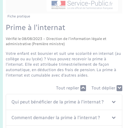
Enfants – Jeunes
Tourisme
Travaux - Autorisation d’occupation de l’espace
public
Transports scolaires
Mariage – PACS
Compétences
Etat-civil - Papiers - Citoyenneté
Fiche pratique
Prime à l'internat
Parrainage civil
Plan interactif
Logement - Urbanisme
Vérifié le 08/08/2023 – Direction de l'information légale et
administrative (Première ministre)
Recensement
Présentation de la commune
Loisirs
Votre enfant est boursier et suit une scolarité en internat (au
collège ou au lycée) ? Vous pouvez recevoir la prime à
Publications
l'internat. Elle est attribuée trimestriellement de façon
Nouvel habitant
automatique, en déduction des frais de pension. La prime à
La Communauté de communes
l'internat est cumulable avec d'autres aides.
Numérique
Tout replier
Tout déplier
Organisation d’événement
Qui peut bénéficier de la prime à l'internat ?
Sécurité - Prévention
Comment demander la prime à l'internat ?