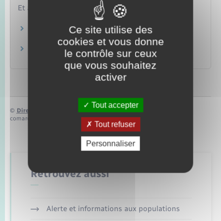
Et aussi
Ce site utilise des
Bourse de lycée
Famille – Scolarité
cookies et vous donne
Bourse des collèges
le contrôle sur ceux
Famille – Scolarité
que vous souhaitez
activer
Tout accepter
©
Direction de l’information légale et administrative
comarquage developpé par
baseo.io
Tout refuser
Personnaliser
Retrouvez aussi
Alerte et informations aux populations