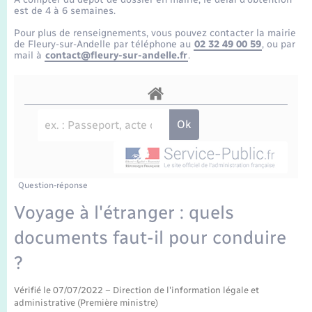
Enfants – Jeunes
Tourisme
Travaux - Autorisation d’occupation de l’espace
est de 4 à 6 semaines.
public
Transports scolaires
Pour plus de renseignements, vous pouvez contacter la mairie
Mariage – PACS
Compétences
Etat-civil - Papiers - Citoyenneté
de Fleury-sur-Andelle par téléphone au
02 32 49 00 59
, ou par
mail à
contact@fleury-sur-andelle.fr
.
Parrainage civil
Plan interactif
Logement - Urbanisme
Recensement
Présentation de la commune
Loisirs
Publications
Nouvel habitant
La Communauté de communes
Question-réponse
Numérique
Voyage à l'étranger : quels
documents faut-il pour conduire
Organisation d’événement
?
Sécurité - Prévention
Vérifié le 07/07/2022 – Direction de l'information légale et
administrative (Première ministre)