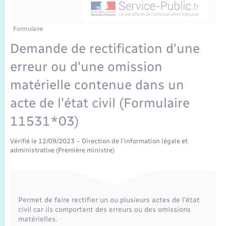
Enfants – Jeunes
Tourisme
Travaux - Autorisation d’occupation de l’espace
public
Transports scolaires
Mariage – PACS
Compétences
Etat-civil - Papiers - Citoyenneté
Formulaire
Demande de rectification d'une
Parrainage civil
Plan interactif
Logement - Urbanisme
erreur ou d'une omission
Recensement
Présentation de la commune
matérielle contenue dans un
Loisirs
acte de l'état civil (Formulaire
Publications
Nouvel habitant
11531*03)
La Communauté de communes
Vérifié le 12/09/2023 – Direction de l'information légale et
Numérique
administrative (Première ministre)
Organisation d’événement
Sécurité - Prévention
Permet de faire rectifier un ou plusieurs actes de l'état
civil car ils comportent des erreurs ou des omissions
matérielles.