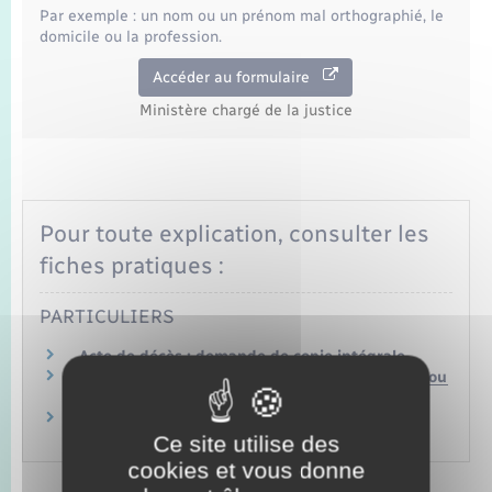
Seniors
Par exemple : un nom ou un prénom mal orthographié, le
domicile ou la profession.
Transports
Accéder au formulaire
Ministère chargé de la justice
Voirie et espace public
Pour toute explication, consulter les
fiches pratiques :
PARTICULIERS
Acte de décès : demande de copie intégrale
Acte de mariage : demande de copie intégrale ou
d'extrait
Comment corriger un acte d'état civil (erreur,
coquille, double tiret) ?
Ce site utilise des
cookies et vous donne