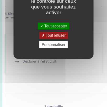
le contrôle sur ceux
que vous souhaitez
activer
©
Direction de l’information légale et administrative
comarquage developpé par
baseo.io
Tout accepter
Tout refuser
Retrouvez aussi
Personnaliser
Déclarer à l’état civil
Bacqueville