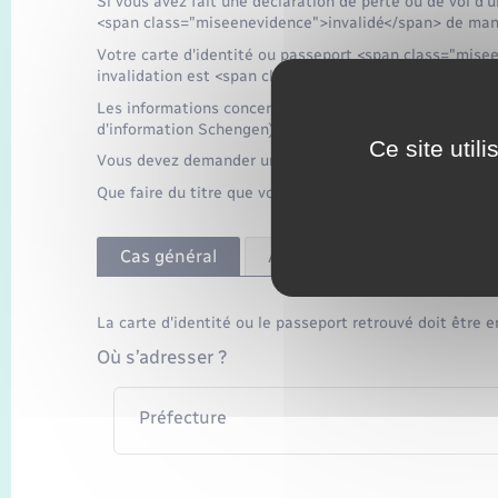
Si vous avez fait une déclaration de perte ou de vol d'u
<span class="miseenevidence">invalidé</span> de mani
Votre carte d'identité ou passeport <span class="misee
invalidation est <span class="miseenevidence">irrévers
Les informations concernant la perte ou au vol du titr
d'information Schengen). Vous ne pourrez donc pas l'uti
Ce site util
Vous devez demander une nouvelle carte d'identité ou
Que faire du titre que vous retrouvez après la déclarati
Cas général
À Paris
La carte d'identité ou le passeport retrouvé doit être e
Où s’adresser ?
Préfecture