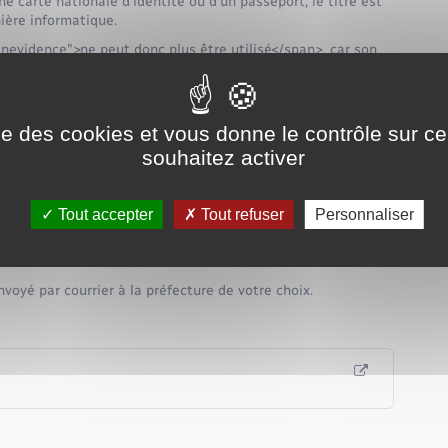
ne carte nationale d'identité ou d'un passeport, le titre est
ère informatique.
nevidence">ne peut donc plus être utilisé</span>, car son
ible</span>.
e sont transmises au niveau international (Interpol et système
liser pour voyager.
ise des cookies et vous donne le contrôle sur 
 un nouveau passeport.
souhaitez activer
on de perte ou de vol ?
Tout accepter
Tout refuser
Personnaliser
nvoyé par courrier à la préfecture de votre choix.