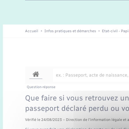
Travaux - Autorisation d’occupation
Enfants – Jeunes
de l’espace public
Recensement
Présentation de la commune
Accueil
Infos pratiques et démarches
Etat-civil - Pap
Loisirs
Organisation d’événement
Transports
Question-réponse
Que faire si vous retrouvez un
passeport déclaré perdu ou vo
Vérifié le 24/08/2023 – Direction de l'information légale et 