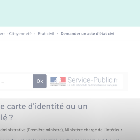
Etat-civil - Papiers -
Citoyenneté
Publications
iers - Citoyenneté
Etat civil
Demander un acte d’état civil
Nouvel habitant
Sécurité - Prévention
Voirie et espace public
e carte d'identité ou un
lé ?
administrative (Première ministre), Ministère chargé de l'intérieur