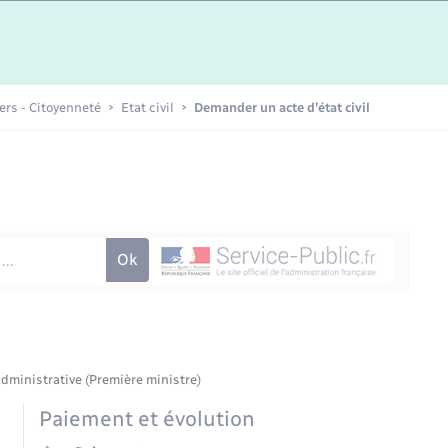
Etat-civil - Papiers -
Citoyenneté
Publications
iers - Citoyenneté
Etat civil
Demander un acte d’état civil
Nouvel habitant
Sécurité - Prévention
Voirie et espace public
administrative (Première ministre)
é
Paiement et évolution