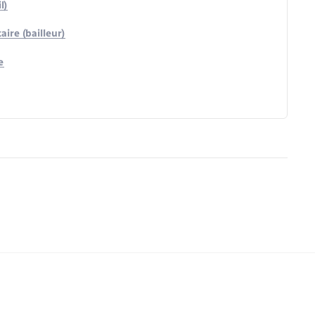
l)
ire (bailleur)
e