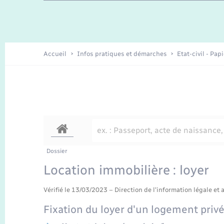
Travaux - Autorisation d’occupation
Enfants – Jeunes
de l’espace public
Recensement
Présentation de la commune
Accueil
Infos pratiques et démarches
Etat-civil - Pap
Loisirs
Organisation d’événement
Transports
Dossier
Location immobilière : loyer
Vérifié le 13/03/2023 – Direction de l'information légale et 
Fixation du loyer d'un logement priv