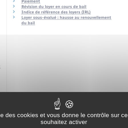
Paiement
Révision du loyer en cours de bail
Indice de référence des loyers (IRL)
Loyer sous-évalué : hausse au renouvellement
du bail
t
ise des cookies et vous donne le contrôle sur 
souhaitez activer