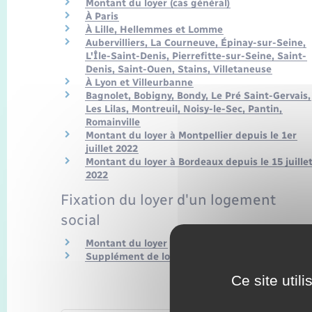
Montant du loyer (cas général)
À Paris
À Lille, Hellemmes et Lomme
Aubervilliers, La Courneuve, Épinay-sur-Seine,
L'Île-Saint-Denis, Pierrefitte-sur-Seine, Saint-
Denis, Saint-Ouen, Stains, Villetaneuse
À Lyon et Villeurbanne
Bagnolet, Bobigny, Bondy, Le Pré Saint-Gervais,
Les Lilas, Montreuil, Noisy-le-Sec, Pantin,
Romainville
Montant du loyer à Montpellier depuis le 1er
juillet 2022
Montant du loyer à Bordeaux depuis le 15 juille
2022
Fixation du loyer d'un logement
social
Montant du loyer
Supplément de loyer de solidarité (SLS)
Ce site util