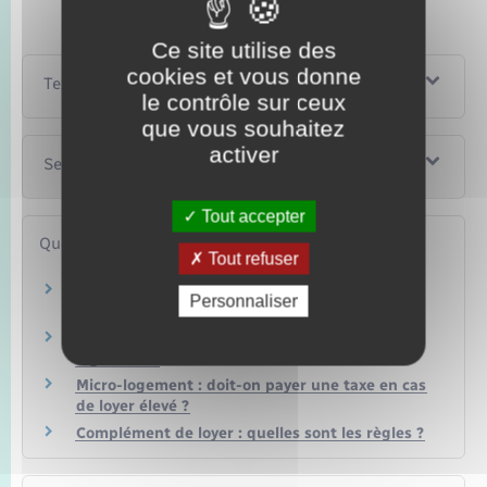
Ce site utilise des
cookies et vous donne
Textes de référence
le contrôle sur ceux
que vous souhaitez
activer
Services en ligne et formulaires
Tout accepter
Questions ? Réponses !
Tout refuser
En quoi consiste l'encadrement des loyers à
Personnaliser
respecter en zone tendue ?
Que faire en cas de litige lié à la location d'un
logement ?
Micro-logement : doit-on payer une taxe en cas
de loyer élevé ?
Complément de loyer : quelles sont les règles ?