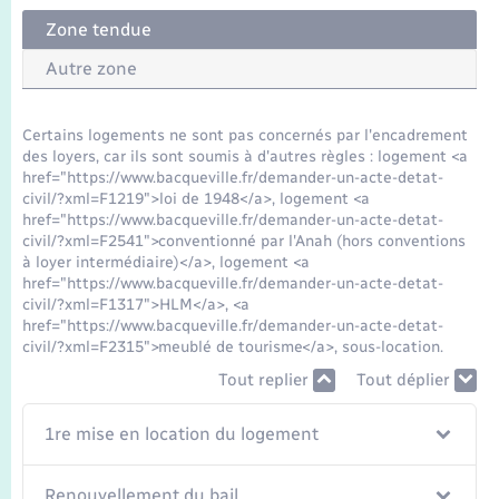
Seniors
Zone tendue
Transports
Autre zone
Voirie et espace public
Certains logements ne sont pas concernés par l'encadrement
des loyers, car ils sont soumis à d'autres règles : logement <a
href="https://www.bacqueville.fr/demander-un-acte-detat-
civil/?xml=F1219">loi de 1948</a>, logement <a
href="https://www.bacqueville.fr/demander-un-acte-detat-
civil/?xml=F2541">conventionné par l'Anah (hors conventions
à loyer intermédiaire)</a>, logement <a
href="https://www.bacqueville.fr/demander-un-acte-detat-
civil/?xml=F1317">HLM</a>, <a
href="https://www.bacqueville.fr/demander-un-acte-detat-
civil/?xml=F2315">meublé de tourisme</a>, sous-location.
Tout replier
Tout déplier
1re mise en location du logement
Renouvellement du bail