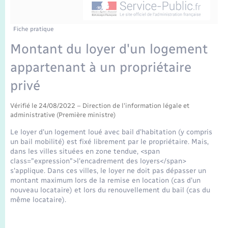
Enfants – Jeunes
Tourisme
Travaux - Autorisation d’occupation de l’espace
public
Transports scolaires
Mariage – PACS
Compétences
Etat-civil - Papiers - Citoyenneté
Fiche pratique
Montant du loyer d'un logement
Parrainage civil
Plan interactif
Logement - Urbanisme
appartenant à un propriétaire
Recensement
Présentation de la commune
privé
Loisirs
Publications
Vérifié le 24/08/2022 – Direction de l'information légale et
administrative (Première ministre)
Nouvel habitant
Le loyer d'un logement loué avec bail d'habitation (y compris
La Communauté de communes
un bail mobilité) est fixé librement par le propriétaire. Mais,
Numérique
dans les villes situées en zone tendue, <span
class="expression">l'encadrement des loyers</span>
s'applique. Dans ces villes, le loyer ne doit pas dépasser un
Organisation d’événement
montant maximum lors de la remise en location (cas d'un
nouveau locataire) et lors du renouvellement du bail (cas du
même locataire).
Sécurité - Prévention