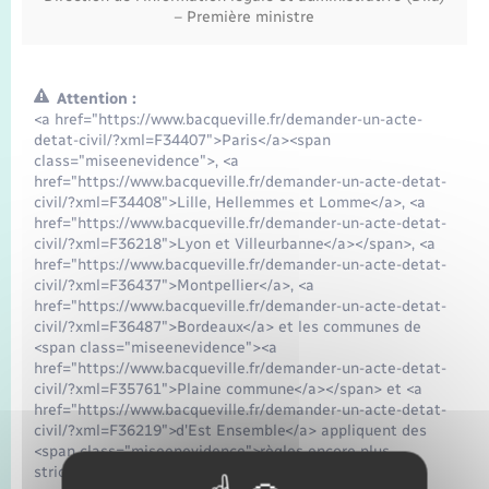
– Première ministre
Attention :
<a href="https://www.bacqueville.fr/demander-un-acte-
detat-civil/?xml=F34407">Paris</a><span
class="miseenevidence">, <a
href="https://www.bacqueville.fr/demander-un-acte-detat-
civil/?xml=F34408">Lille, Hellemmes et Lomme</a>, <a
href="https://www.bacqueville.fr/demander-un-acte-detat-
civil/?xml=F36218">Lyon et Villeurbanne</a></span>, <a
href="https://www.bacqueville.fr/demander-un-acte-detat-
civil/?xml=F36437">Montpellier</a>, <a
href="https://www.bacqueville.fr/demander-un-acte-detat-
civil/?xml=F36487">Bordeaux</a> et les communes de
<span class="miseenevidence"><a
href="https://www.bacqueville.fr/demander-un-acte-detat-
civil/?xml=F35761">Plaine commune</a></span> et <a
href="https://www.bacqueville.fr/demander-un-acte-detat-
civil/?xml=F36219">d'Est Ensemble</a> appliquent des
<span class="miseenevidence">règles encore plus
strictes</span>.