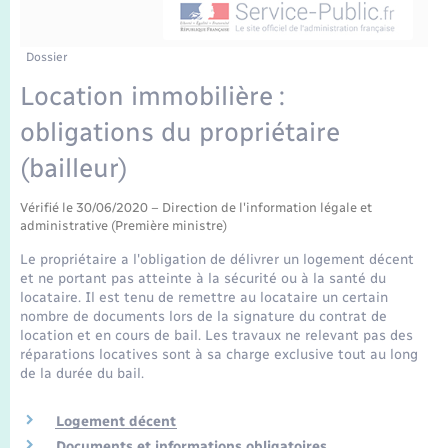
Enfants – Jeunes
Tourisme
Travaux - Autorisation d’occupation de l’espace
public
Transports scolaires
Mariage – PACS
Compétences
Etat-civil - Papiers - Citoyenneté
Dossier
Location immobilière :
Parrainage civil
Plan interactif
Logement - Urbanisme
obligations du propriétaire
Recensement
Présentation de la commune
(bailleur)
Loisirs
Publications
Vérifié le 30/06/2020 – Direction de l'information légale et
administrative (Première ministre)
Nouvel habitant
Le propriétaire a l'obligation de délivrer un logement décent
La Communauté de communes
et ne portant pas atteinte à la sécurité ou à la santé du
Numérique
locataire. Il est tenu de remettre au locataire un certain
nombre de documents lors de la signature du contrat de
location et en cours de bail. Les travaux ne relevant pas des
Organisation d’événement
réparations locatives sont à sa charge exclusive tout au long
de la durée du bail.
Sécurité - Prévention
Logement décent
Documents et informations obligatoires