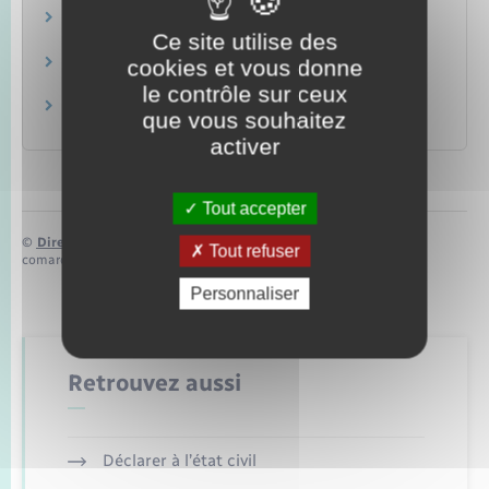
Location immobilière : bail
Ce site utilise des
Logement
Location immobilière : fin du bail
cookies et vous donne
Logement
le contrôle sur ceux
Discrimination à la location
que vous souhaitez
Justice
activer
Tout accepter
©
Direction de l’information légale et administrative
Tout refuser
comarquage developpé par
baseo.io
Personnaliser
Retrouvez aussi
Déclarer à l’état civil