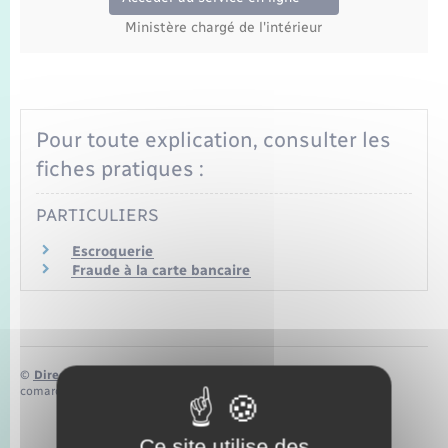
Seniors
Ministère chargé de l'intérieur
Transports
Voirie et espace public
Pour toute explication, consulter les
fiches pratiques :
PARTICULIERS
Escroquerie
Fraude à la carte bancaire
©
Direction de l’information légale et administrative
comarquage developpé par
baseo.io
Ce site utilise des