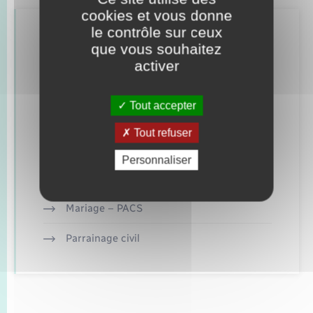
cookies et vous donne
le contrôle sur ceux
Retrouvez aussi
que vous souhaitez
activer
Concessions funéraires
Tout accepter
Documents d’identité
Tout refuser
Elections et citoyenneté
Personnaliser
Etat civil
Mariage – PACS
Parrainage civil