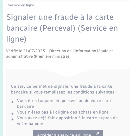
Enfants – Jeunes
Tourisme
Travaux - Autorisation d’occupation de l’espace
Service en ligne
public
Transports scolaires
Signaler une fraude à la carte
Mariage – PACS
Compétences
Etat-civil - Papiers - Citoyenneté
bancaire (Perceval) (Service en
Parrainage civil
Plan interactif
Logement - Urbanisme
ligne)
Recensement
Présentation de la commune
Vérifié le 21/07/2023 – Direction de l'information légale et
Loisirs
administrative (Première ministre)
Publications
Nouvel habitant
La Communauté de communes
Numérique
Ce service permet de signaler une fraude à la carte
bancaire si vous remplissez les conditions suivantes :
Vous êtes toujours en possession de votre carte
Organisation d’événement
bancaire
Vous n'êtes pas à l'origine des achats en ligne
Vous avez déjà fait opposition à la carte auprès de
Sécurité - Prévention
votre banque
Accéder au service en ligne