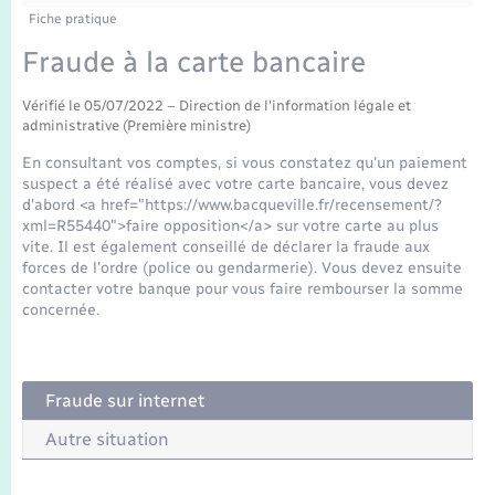
Enfants – Jeunes
Tourisme
Travaux - Autorisation d’occupation de l’espace
Fiche pratique
public
Transports scolaires
Fraude à la carte bancaire
Mariage – PACS
Compétences
Etat-civil - Papiers - Citoyenneté
Vérifié le 05/07/2022 – Direction de l'information légale et
Parrainage civil
Plan interactif
Logement - Urbanisme
administrative (Première ministre)
En consultant vos comptes, si vous constatez qu'un paiement
Recensement
Présentation de la commune
suspect a été réalisé avec votre carte bancaire, vous devez
Loisirs
d'abord <a href="https://www.bacqueville.fr/recensement/?
xml=R55440">faire opposition</a> sur votre carte au plus
Publications
vite. Il est également conseillé de déclarer la fraude aux
Nouvel habitant
forces de l'ordre (police ou gendarmerie). Vous devez ensuite
La Communauté de communes
contacter votre banque pour vous faire rembourser la somme
concernée.
Numérique
Organisation d’événement
Fraude sur internet
Sécurité - Prévention
Autre situation