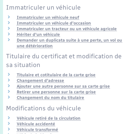
Seniors
Immatriculer un véhicule
Immatriculer un véhicule neuf
Transports
Immatriculer un véhicule d'occasion
Immatriculer un tracteur ou un véhicule agricole
Hériter d'un véhicule
Voirie et espace public
Demander un duplicata suite à une perte, un vol ou
une détérioration
Titulaire du certificat et modification de
sa situation
Titulaire et cotitulaire de la carte grise
Changement d'adresse
Ajouter une autre personne sur sa carte grise
Retirer une personne sur la carte grise
Changement du nom du titulaire
Modifications du véhicule
Véhicule retiré de la circulation
Véhicule accidenté
Véhicule transformé