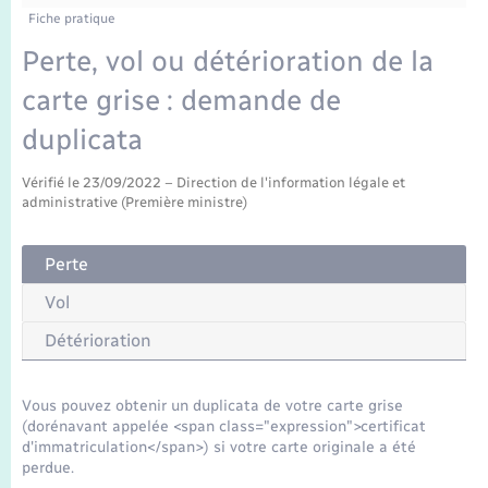
Enfants – Jeunes
Tourisme
Travaux - Autorisation d’occupation de l’espace
Fiche pratique
public
Transports scolaires
Perte, vol ou détérioration de la
Mariage – PACS
Compétences
Etat-civil - Papiers - Citoyenneté
carte grise : demande de
Parrainage civil
Plan interactif
Logement - Urbanisme
duplicata
Recensement
Présentation de la commune
Vérifié le 23/09/2022 – Direction de l'information légale et
Loisirs
administrative (Première ministre)
Publications
Nouvel habitant
Perte
La Communauté de communes
Vol
Numérique
Détérioration
Organisation d’événement
Vous pouvez obtenir un duplicata de votre carte grise
(dorénavant appelée <span class="expression">certificat
Sécurité - Prévention
d'immatriculation</span>) si votre carte originale a été
perdue.