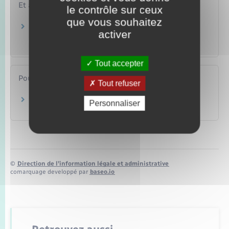
Et aussi
le contrôle sur ceux
que vous souhaitez
Leasing (location avec option d'achat) ou
activer
location longue durée
Argent – Impôts – Consommation
Tout accepter
Pour en savoir plus
Tout refuser
Points numériques
Personnaliser
Ministère chargé de l'intérieur
©
Direction de l’information légale et administrative
comarquage developpé par
baseo.io