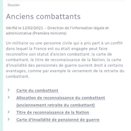
Enfants – Jeunes
Tourisme
Travaux - Autorisation d’occupation de l’espace
Dossier
public
Transports scolaires
Anciens combattants
Mariage – PACS
Compétences
Etat-civil - Papiers - Citoyenneté
Vérifié le 12/02/2021 – Direction de l'information légale et
Parrainage civil
Plan interactif
Logement - Urbanisme
administrative (Première ministre)
Un militaire ou une personne civile qui a pris part à un conflit
Recensement
Présentation de la commune
dans lequel la France est ou était engagée peut faire
Loisirs
reconnaître son statut d'ancien combattant. la carte de
combattant, le titre de reconnaissance de la Nation, la carte
Publications
d'invalidité des pensionnés de guerre ouvrent droit à certains
Nouvel habitant
avantages, comme par exemple le versement de la retraite du
La Communauté de communes
combattant.
Numérique
Carte du combattant
Allocation de reconnaissance du combattant
Organisation d’événement
(anciennement retraite du combattant)
Titre de reconnaissance de la Nation
Sécurité - Prévention
Carte d'invalidité de pensionné de guerre