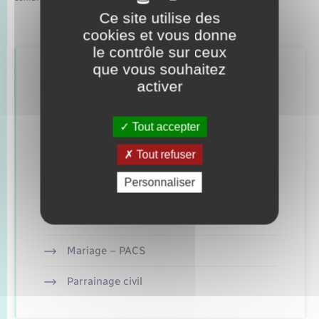
Ce site utilise des
cookies et vous donne
le contrôle sur ceux
que vous souhaitez
Retrouvez aussi
activer
Tout accepter
Concessions funéraires
Tout refuser
Documents d’identité
Personnaliser
Elections et citoyenneté
Etat civil
Mariage – PACS
Parrainage civil