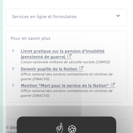
Seniors
Services en ligne et formulaires
Transports
Voirie et espace public
Pour en savoir plus
Livret pratique sur la pension d'invalidité
(pensionné de guerre)
Caisse nationale militaire de sécurité sociale (CNMSS)
Devenir pupille de la Nation
Office national des anciens combattants et victimes de
guerre (ONACVG)
Mention "Mort pour le service de la Nation"
Office national des anciens combattants et victimes de
guerre (ONACVG)
©
Direction de l’information légale et administrative
comarquage developpé par
baseo.io