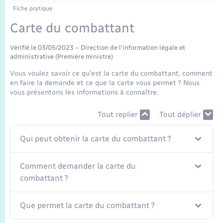
Enfants – Jeunes
Tourisme
Travaux - Autorisation d’occupation de l’espace
Fiche pratique
public
Transports scolaires
Carte du combattant
Mariage – PACS
Compétences
Etat-civil - Papiers - Citoyenneté
Vérifié le 03/05/2023 – Direction de l'information légale et
Parrainage civil
Plan interactif
Logement - Urbanisme
administrative (Première ministre)
Vous voulez savoir ce qu'est la carte du combattant, comment
Recensement
Présentation de la commune
en faire la demande et ce que la carte vous permet ? Nous
Loisirs
vous présentons les informations à connaître.
Publications
Nouvel habitant
Tout replier
Tout déplier
La Communauté de communes
Qui peut obtenir la carte du combattant ?
Numérique
Comment demander la carte du
Organisation d’événement
combattant ?
Sécurité - Prévention
Que permet la carte du combattant ?