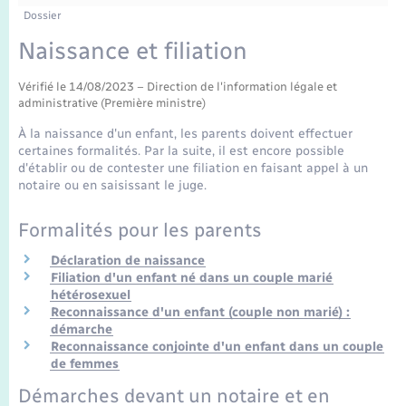
Enfants – Jeunes
Tourisme
Travaux - Autorisation d’occupation de l’espace
Dossier
public
Transports scolaires
Naissance et filiation
Mariage – PACS
Compétences
Etat-civil - Papiers - Citoyenneté
Vérifié le 14/08/2023 – Direction de l'information légale et
Parrainage civil
Plan interactif
Logement - Urbanisme
administrative (Première ministre)
À la naissance d'un enfant, les parents doivent effectuer
Recensement
Présentation de la commune
certaines formalités. Par la suite, il est encore possible
Loisirs
d'établir ou de contester une filiation en faisant appel à un
notaire ou en saisissant le juge.
Publications
Nouvel habitant
Formalités pour les parents
La Communauté de communes
Numérique
Déclaration de naissance
Filiation d'un enfant né dans un couple marié
hétérosexuel
Organisation d’événement
Reconnaissance d'un enfant (couple non marié) :
démarche
Reconnaissance conjointe d'un enfant dans un couple
Sécurité - Prévention
de femmes
Démarches devant un notaire et en