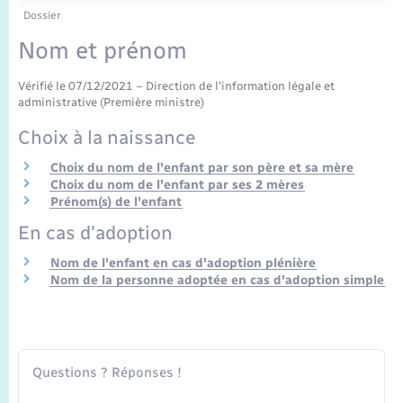
Enfants – Jeunes
Tourisme
Travaux - Autorisation d’occupation de l’espace
Dossier
public
Transports scolaires
Nom et prénom
Mariage – PACS
Compétences
Etat-civil - Papiers - Citoyenneté
Vérifié le 07/12/2021 – Direction de l'information légale et
Parrainage civil
Plan interactif
Logement - Urbanisme
administrative (Première ministre)
Choix à la naissance
Recensement
Présentation de la commune
Loisirs
Choix du nom de l'enfant par son père et sa mère
Choix du nom de l'enfant par ses 2 mères
Publications
Prénom(s) de l'enfant
Nouvel habitant
En cas d'adoption
La Communauté de communes
Numérique
Nom de l'enfant en cas d'adoption plénière
Nom de la personne adoptée en cas d'adoption simple
Organisation d’événement
Sécurité - Prévention
Questions ? Réponses !