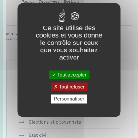
Papiers – Citoyenneté – Élections
Ce site utilise des
cookies et vous donne
©
Direction de l’information légale et administrative
comarquage developpé par
baseo.io
le contrôle sur ceux
que vous souhaitez
activer
Retrouvez aussi
Tout accepter
Tout refuser
Concessions funéraires
Personnaliser
Documents d’identité
Elections et citoyenneté
Etat civil