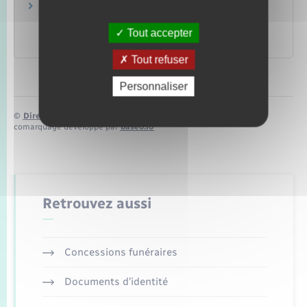
Règlements communautaires en matière de
sécurité sociale
Tout accepter
Centre des liaisons européennes et internationales de
sécurité sociale (Cleiss)
Tout refuser
Personnaliser
©
Direction de l’information légale et administrative
comarquage developpé par
baseo.io
Retrouvez aussi
Concessions funéraires
Documents d’identité