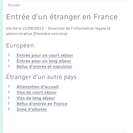
Enfants – Jeunes
Tourisme
Travaux - Autorisation d’occupation de l’espace
Dossier
public
Transports scolaires
Entrée d'un étranger en France
Mariage – PACS
Compétences
Etat-civil - Papiers - Citoyenneté
Vérifié le 21/06/2023 – Direction de l'information légale et
Parrainage civil
Plan interactif
Logement - Urbanisme
administrative (Première ministre)
Européen
Recensement
Présentation de la commune
Loisirs
Entrée pour un court séjour
Entrée pour un long séjour
Publications
Refus d'entrée et expulsion
Nouvel habitant
Étranger d'un autre pays
La Communauté de communes
Numérique
Attestation d'accueil
Visa de court séjour
Visa de long séjour
Organisation d’événement
Refus d'entrée en France
Zone d'attente
Sécurité - Prévention