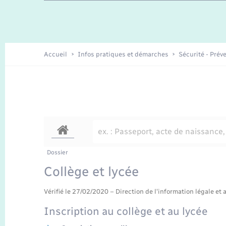
Travaux - Autorisation d’occupation
Enfants – Jeunes
de l’espace public
Recensement
Présentation de la commune
Accueil
Infos pratiques et démarches
Sécurité - Prév
Loisirs
Organisation d’événement
Transports
Dossier
Collège et lycée
Vérifié le 27/02/2020 – Direction de l'information légale et 
Inscription au collège et au lycée