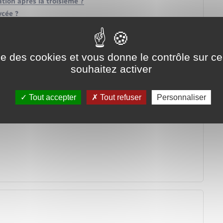
ation après la troisième ?
ycée ?
lège ou de lycée ?
en ?
?
ise des cookies et vous donne le contrôle sur 
llège ou au lycée ?
souhaitez activer
e passage du privé au public ?
éficier ?
Tout accepter
Tout refuser
Personnaliser