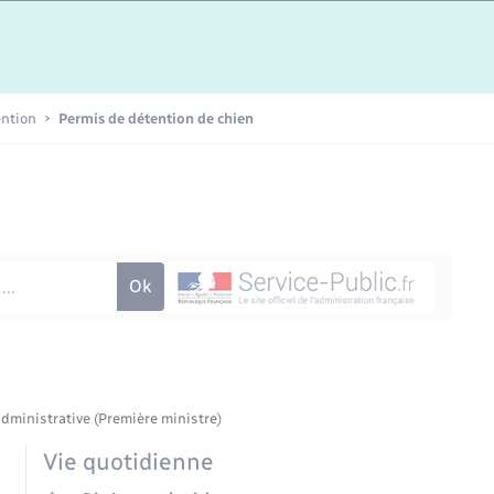
Etat-civil - Papiers -
Citoyenneté
Publications
ention
Permis de détention de chien
Nouvel habitant
Sécurité - Prévention
Voirie et espace public
administrative (Première ministre)
Vie quotidienne