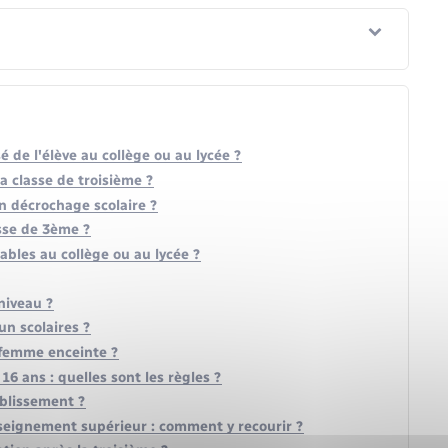
de l'élève au collège ou au lycée ?
la classe de troisième ?
n décrochage scolaire ?
sse de 3ème ?
ables au collège ou au lycée ?
niveau ?
n scolaires ?
 femme enceinte ?
6 ans : quelles sont les règles ?
ablissement ?
nseignement supérieur : comment y recourir ?