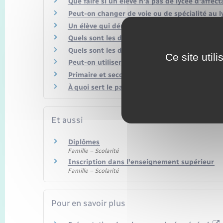
Que faire si un élève n'a pas de lycée d'affect
Peut-on changer de voie ou de spécialité au l
Un élève qui déménage doit-il changer de col
Quels sont les droits et obligations du collégi
Quels sont les droits et obligations du lycéen 
Ce site util
Peut-on utiliser son téléphone portable au co
Primaire et secondaire : comment s'effectue l
À quoi sert le pass Culture et comment en bén
Et aussi
Diplômes
Famille – Scolarité
Inscription dans l'enseignement supérieur
Famille – Scolarité
Pour en savoir plus