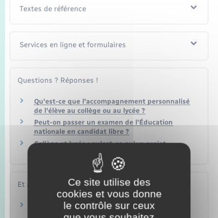
Textes de référence
Services en ligne et formulaires
Questions ? Réponses !
Qu'est-ce que l'accompagnement personnalisé
de l'élève au collège ou au lycée ?
Peut-on passer un examen de l'Éducation
nationale en candidat libre ?
Collège et lycée : qu'est-ce qu'un projet
d'établissement ?
Ce site utilise des
Et aussi
cookies et vous donne
le contrôle sur ceux
Orientation au collège
Famille – Scolarité
que vous souhaitez