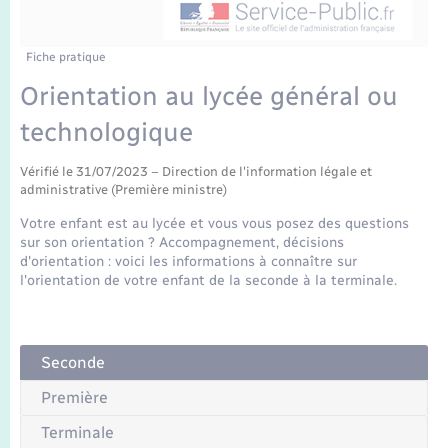
Enfants – Jeunes
Tourisme
Travaux - Autorisation d’occupation de l’espace
public
Transports scolaires
Mariage – PACS
Compétences
Etat-civil - Papiers - Citoyenneté
Fiche pratique
Orientation au lycée général ou
Parrainage civil
Plan interactif
Logement - Urbanisme
technologique
Recensement
Présentation de la commune
Loisirs
Vérifié le 31/07/2023 – Direction de l'information légale et
administrative (Première ministre)
Publications
Votre enfant est au lycée et vous vous posez des questions
Nouvel habitant
sur son orientation ? Accompagnement, décisions
La Communauté de communes
d'orientation : voici les informations à connaître sur
l'orientation de votre enfant de la seconde à la terminale.
Numérique
Organisation d’événement
Seconde
Sécurité - Prévention
Première
Terminale