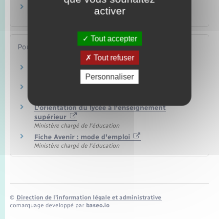
Parcoursup
activer
Famille – Scolarité
Tout accepter
Pour en savoir plus
Tout refuser
L'accompagnement personnalisé au lycée
Personnaliser
Ministère chargé de l'éducation
Le redoublement
Ministère chargé de l'éducation
L'orientation du lycée à l'enseignement
supérieur
Ministère chargé de l'éducation
Fiche Avenir : mode d'emploi
Ministère chargé de l'éducation
©
Direction de l’information légale et administrative
comarquage developpé par
baseo.io