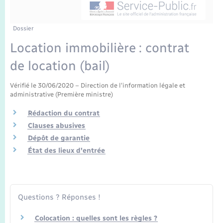
Enfants – Jeunes
Tourisme
Travaux - Autorisation d’occupation de l’espace
public
Transports scolaires
Mariage – PACS
Compétences
Etat-civil - Papiers - Citoyenneté
Dossier
Location immobilière : contrat
Parrainage civil
Plan interactif
Logement - Urbanisme
de location (bail)
Recensement
Présentation de la commune
Loisirs
Vérifié le 30/06/2020 – Direction de l'information légale et
administrative (Première ministre)
Publications
Rédaction du contrat
Nouvel habitant
Clauses abusives
La Communauté de communes
Dépôt de garantie
Numérique
État des lieux d'entrée
Organisation d’événement
Sécurité - Prévention
Questions ? Réponses !
Colocation : quelles sont les règles ?