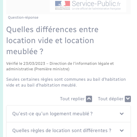
Enfants – Jeunes
Tourisme
Travaux - Autorisation d’occupation de l’espace
public
Transports scolaires
Mariage – PACS
Compétences
Etat-civil - Papiers - Citoyenneté
Question-réponse
Quelles différences entre
Parrainage civil
Plan interactif
Logement - Urbanisme
location vide et location
Recensement
Présentation de la commune
meublée ?
Loisirs
Publications
Vérifié le 23/03/2023 – Direction de l'information légale et
administrative (Première ministre)
Nouvel habitant
Seules certaines règles sont communes au bail d'habitation
La Communauté de communes
vide et au bail d'habitation meublé.
Numérique
Tout replier
Tout déplier
Organisation d’événement
Qu'est-ce qu'un logement meublé ?
Sécurité - Prévention
Quelles règles de location sont différentes ?