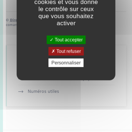
cookies et vous donne
le contrôle sur ceux
que vous souhaitez
©
Direction de l’information légale et administrative
activer
comarquage developpé par
baseo.io
Tout accepter
Tout refuser
Retrouvez aussi
Personnaliser
Alerte et informations aux populations
Numéros utiles