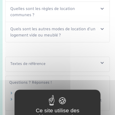
Seniors
Quelles sont les règles de location
communes ?
Transports
Quels sont les autres modes de location d'un
Voirie et espace public
logement vide ou meublé ?
Textes de référence
Questions ? Réponses !
Quelles sont les règles d'un bail mobilité ?
Propriétaire : quelles sont les règles de location
d'un logement meublé ?
Ce site utilise des