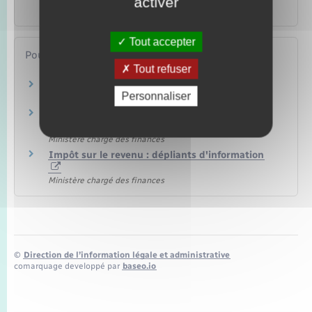
activer
Argent – Impôts – Consommation
Tout accepter
Pour en savoir plus
Tout refuser
Site des impôts
Personnaliser
Ministère chargé des finances
Brochure pratique 2023 – Déclaration des
revenus de 2022
Ministère chargé des finances
Impôt sur le revenu : dépliants d'information
Ministère chargé des finances
©
Direction de l’information légale et administrative
comarquage developpé par
baseo.io