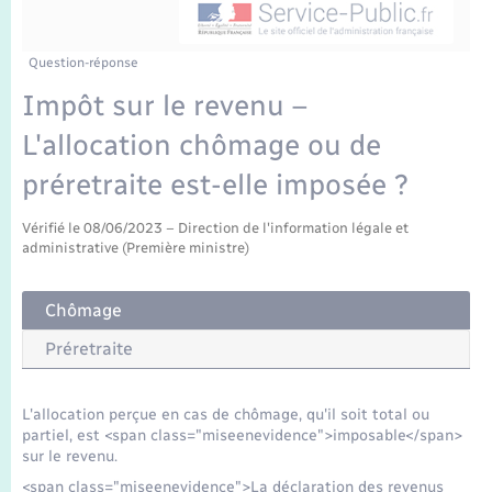
Enfants – Jeunes
Tourisme
Travaux - Autorisation d’occupation de l’espace
public
Transports scolaires
Mariage – PACS
Compétences
Etat-civil - Papiers - Citoyenneté
Question-réponse
Impôt sur le revenu –
Parrainage civil
Plan interactif
Logement - Urbanisme
L'allocation chômage ou de
Recensement
Présentation de la commune
préretraite est-elle imposée ?
Loisirs
Publications
Vérifié le 08/06/2023 – Direction de l'information légale et
administrative (Première ministre)
Nouvel habitant
La Communauté de communes
Numérique
Chômage
Préretraite
Organisation d’événement
L'allocation perçue en cas de chômage, qu'il soit total ou
Sécurité - Prévention
partiel, est <span class="miseenevidence">imposable</span>
sur le revenu.
<span class="miseenevidence">La déclaration des revenus