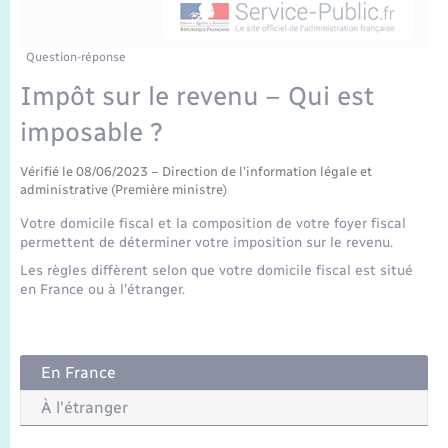
Enfants – Jeunes
Tourisme
Travaux - Autorisation d’occupation de l’espace
public
Transports scolaires
Mariage – PACS
Compétences
Etat-civil - Papiers - Citoyenneté
Question-réponse
Impôt sur le revenu – Qui est
Parrainage civil
Plan interactif
Logement - Urbanisme
imposable ?
Recensement
Présentation de la commune
Loisirs
Vérifié le 08/06/2023 – Direction de l'information légale et
administrative (Première ministre)
Publications
Votre domicile fiscal et la composition de votre foyer fiscal
Nouvel habitant
permettent de déterminer votre imposition sur le revenu.
La Communauté de communes
Les règles diffèrent selon que votre domicile fiscal est situé
Numérique
en France ou à l'étranger.
Organisation d’événement
En France
Sécurité - Prévention
À l'étranger