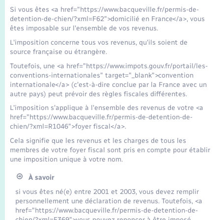
Seniors
Si vous êtes <a href="https://www.bacqueville.fr/permis-de-
detention-de-chien/?xml=F62">domicilié en France</a>, vous
êtes imposable sur l'ensemble de vos revenus.
Transports
L'imposition concerne tous vos revenus, qu'ils soient de
source française ou étrangère.
Voirie et espace public
Toutefois, une <a href="https://www.impots.gouv.fr/portail/les-
conventions-internationales" target="_blank">convention
internationale</a> (c'est-à-dire conclue par la France avec un
autre pays) peut prévoir des règles fiscales différentes.
L'imposition s'applique à l'ensemble des revenus de votre <a
href="https://www.bacqueville.fr/permis-de-detention-de-
chien/?xml=R1046">foyer fiscal</a>.
Cela signifie que les revenus et les charges de tous les
membres de votre foyer fiscal sont pris en compte pour établir
une imposition unique à votre nom.
À savoir
si vous êtes né(e) entre 2001 et 2003, vous devez remplir
personnellement une déclaration de revenus. Toutefois, <a
href="https://www.bacqueville.fr/permis-de-detention-de-
chien/?xml=F369">vous pouvez renoncer à être imposé