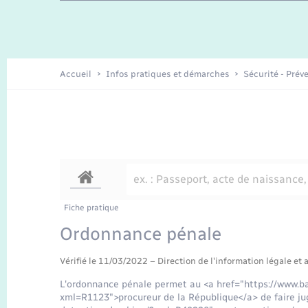
Travaux - Autorisation d’occupation
Enfants – Jeunes
de l’espace public
Recensement
Présentation de la commune
Accueil
Infos pratiques et démarches
Sécurité - Prév
Loisirs
Organisation d’événement
Transports
Fiche pratique
Ordonnance pénale
Vérifié le 11/03/2022 – Direction de l'information légale et 
L'ordonnance pénale permet au <a href="https://www.ba
xml=R1123">procureur de la République</a> de faire jug