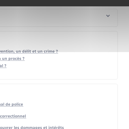
ention, un délit et un crime ?
à un procès ?
al ?
al de police
 correctionnel
ecouvrer les dommages et intérêts