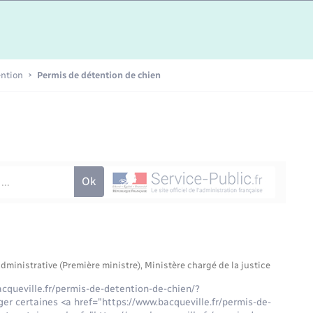
Etat-civil - Papiers -
Citoyenneté
Publications
ention
Permis de détention de chien
Nouvel habitant
Sécurité - Prévention
Voirie et espace public
administrative (Première ministre), Ministère chargé de la justice
cqueville.fr/permis-de-detention-de-chien/?
er certaines <a href="https://www.bacqueville.fr/permis-de-