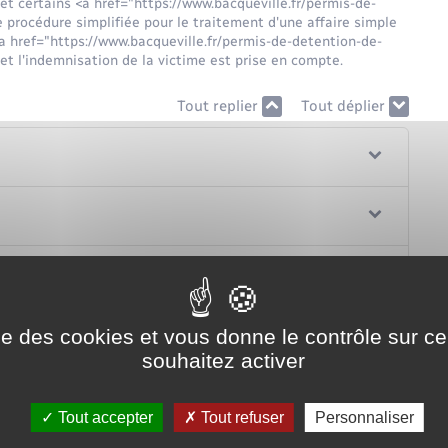
 certains <a href="https://www.bacqueville.fr/permis-de-
procédure simplifiée pour le traitement d'une affaire simple
<a href="https://www.bacqueville.fr/permis-de-detention-de-
 l'indemnisation de la victime est prise en compte.
Tout replier
Tout déplier
r de ne pas juger ?
ise des cookies et vous donne le contrôle sur 
souhaitez activer
Tout accepter
Tout refuser
Personnaliser