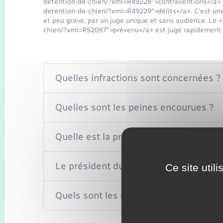
detention-de-chien/?xml=R49228">contraventions</a> et
detention-de-chien/?xml=R49229">délits</a>. C'est une 
et peu grave, par un juge unique et sans audience. Le 
chien/?xml=R52097">prévenu</a> est jugé rapidement et
Quelles infractions sont concernées ?
Quelles sont les peines encourues ?
Quelle est la procédure ?
Le président du tribunal peut-il décide
Ce site util
Quels sont les droits de la victime ?