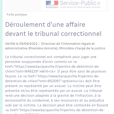
Enfants – Jeunes
Tourisme
Travaux - Autorisation d’occupation de l’espace
public
Transports scolaires
Mariage – PACS
Compétences
Etat-civil - Papiers - Citoyenneté
Fiche pratique
Déroulement d'une affaire
Parrainage civil
Plan interactif
Logement - Urbanisme
devant le tribunal correctionnel
Recensement
Présentation de la commune
Loisirs
Vérifié le 05/04/2022 – Direction de l'information légale et
administrative (Première ministre), Ministère chargé de la justice
Publications
Le tribunal correctionnel est compétent pour juger une
Nouvel habitant
personne soupçonnée d'avoir commis un <a
La Communauté de communes
href="https://www.bacqueville.fr/permis-de-detention-de-
chien/?xml=R49229">délit</a>. Il peut être saisi de plusieurs
Numérique
façons. Le <a href="https://www.bacqueville.fr/permis-de-
detention-de-chien/?xml=R52097">prévenu</a> doit être
présent ou représenté par un avocat. La victime peut être
Organisation d’événement
présente et/ou être représentée par un avocat. Le tribunal
rend une décision adaptée à la gravité de l'infraction, à la
personnalité du condamné, à ses ressources et au préjudice
Sécurité - Prévention
subi par la victime. La décision peut être contestée en faisant
<a href="https://www.bacqueville.fr/permis-de-detention-de-