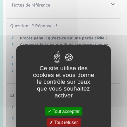
Textes de référence
Questions ? Réponses !
Procès pénal : qu'est-ce qu'une partie civile ?
Comment faire pour qu'une condamnation ne
figure pas sur son casier judiciaire ?
Qu'est-ce qu'une comparution immédiate ?
Qu'est-ce qu'une comparution à délai différé ?
Ce site utilise des
Qu'est-ce qu'une question prioritaire de
cookies et vous donne
constitutionnalité (QPC) ?
le contrôle sur ceux
que vous souhaitez
activer
Et aussi
Condamnations et peines
Tout accepter
Justice
Frais de justice : coût d'un procès
Tout refuser
Justice