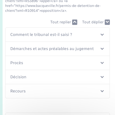
chien/?xml=R53896">appel</a> ou <a
Seniors
href="https://www.bacqueville.fr/permis-de-detention-de-
chien/?xml=R10914">opposition</a>.
Transports
Tout replier
Tout déplier
Voirie et espace public
Comment le tribunal est-il saisi ?
Démarches et actes préalables au jugement
Procès
Décision
Recours