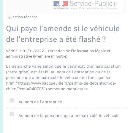
Enfants – Jeunes
Tourisme
Travaux - Autorisation d’occupation de l’espace
public
Transports scolaires
Mariage – PACS
Compétences
Etat-civil - Papiers - Citoyenneté
Question-réponse
Qui paye l'amende si le véhicule
Parrainage civil
Plan interactif
Logement - Urbanisme
de l'entreprise a été flashé ?
Recensement
Présentation de la commune
Loisirs
Vérifié le 01/01/2022 – Direction de l'information légale et
administrative (Première ministre)
Publications
La démarche varie selon que le certificat d'immatriculation
Nouvel habitant
(carte grise) est établi au nom de l'entreprise ou de la
La Communauté de communes
personne qui a immatriculé le véhicule en tant que <a
href="https://www.bacqueville.fr/permis-de-detention-de-
Numérique
chien/?xml=R40703">personne morale</a>.
Organisation d’événement
Au nom de l'entreprise
Au nom de la personne qui a immatriculé le véhicule
Sécurité - Prévention