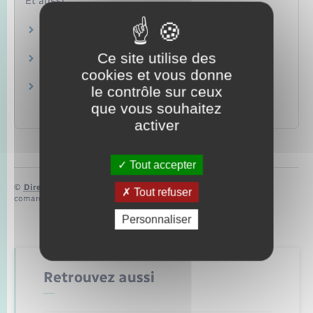
Et aussi
Carte grise (certificat d'immatriculation)
Transports – Mobilité
Ce site utilise des
Infractions routières
cookies et vous donne
Transports – Mobilité
Contravention au code de la route : paiement
le contrôle sur ceux
de l'amende
que vous souhaitez
Transports – Mobilité
activer
Tout accepter
©
Direction de l’information légale et administrative
Tout refuser
comarquage developpé par
baseo.io
Personnaliser
Retrouvez aussi