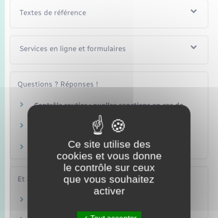
Textes de référence
Services en ligne et formulaires
Questions ? Réponses !
Contrôle routier : quelles sanctions en cas de
conduite sans permis ?
Permis de conduire à points : comment faire
une réclamation ?
Ce site utilise des
Retrait de permis : quelles sont les règles ?
cookies et vous donne
le contrôle sur ceux
que vous souhaitez
Et aussi
activer
Assurance automobile (véhicule)
Argent – Impôts – Consommation