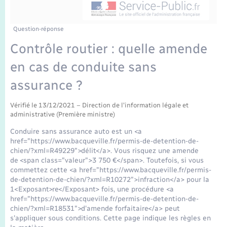
Enfants – Jeunes
Tourisme
Travaux - Autorisation d’occupation de l’espace
public
Transports scolaires
Mariage – PACS
Compétences
Etat-civil - Papiers - Citoyenneté
Question-réponse
Contrôle routier : quelle amende
Parrainage civil
Plan interactif
Logement - Urbanisme
en cas de conduite sans
Recensement
Présentation de la commune
assurance ?
Loisirs
Publications
Vérifié le 13/12/2021 – Direction de l'information légale et
administrative (Première ministre)
Nouvel habitant
Conduire sans assurance auto est un <a
La Communauté de communes
href="https://www.bacqueville.fr/permis-de-detention-de-
Numérique
chien/?xml=R49229">délit</a>. Vous risquez une amende
de <span class="valeur">3 750 €</span>. Toutefois, si vous
commettez cette <a href="https://www.bacqueville.fr/permis-
Organisation d’événement
de-detention-de-chien/?xml=R10272">infraction</a> pour la
1<Exposant>re</Exposant> fois, une procédure <a
href="https://www.bacqueville.fr/permis-de-detention-de-
Sécurité - Prévention
chien/?xml=R18531">d'amende forfaitaire</a> peut
s'appliquer sous conditions. Cette page indique les règles en