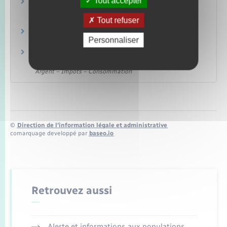
Tout accepter
Contravention au code de la route : paiement
de l'amende
Tout refuser
Transports – Mobilité
Amendes
Personnaliser
Justice
Accident de la route : indemnisation par le
Fonds de garantie
Argent – Impôts – Consommation
©
Direction de l’information légale et administrative
comarquage developpé par
baseo.io
Retrouvez aussi
Alerte et informations aux populations