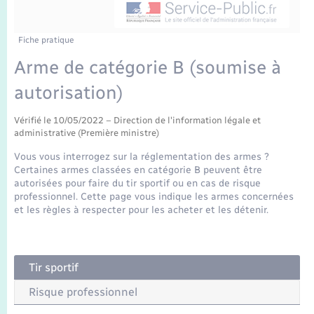
Enfants – Jeunes
Tourisme
Travaux - Autorisation d’occupation de l’espace
public
Transports scolaires
Mariage – PACS
Compétences
Etat-civil - Papiers - Citoyenneté
Fiche pratique
Arme de catégorie B (soumise à
Parrainage civil
Plan interactif
Logement - Urbanisme
autorisation)
Recensement
Présentation de la commune
Loisirs
Vérifié le 10/05/2022 – Direction de l'information légale et
administrative (Première ministre)
Publications
Vous vous interrogez sur la réglementation des armes ?
Nouvel habitant
Certaines armes classées en catégorie B peuvent être
La Communauté de communes
autorisées pour faire du tir sportif ou en cas de risque
professionnel. Cette page vous indique les armes concernées
Numérique
et les règles à respecter pour les acheter et les détenir.
Organisation d’événement
Tir sportif
Sécurité - Prévention
Risque professionnel