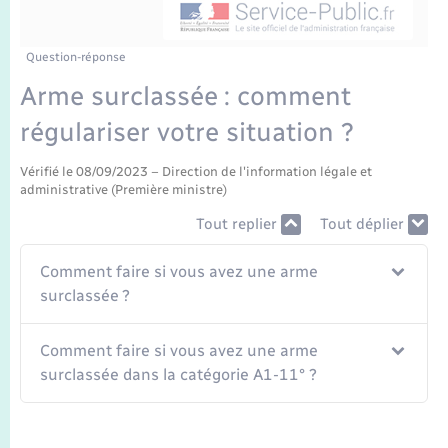
Enfants – Jeunes
Tourisme
Travaux - Autorisation d’occupation de l’espace
public
Transports scolaires
Mariage – PACS
Compétences
Etat-civil - Papiers - Citoyenneté
Question-réponse
Arme surclassée : comment
Parrainage civil
Plan interactif
Logement - Urbanisme
régulariser votre situation ?
Recensement
Présentation de la commune
Loisirs
Vérifié le 08/09/2023 – Direction de l'information légale et
administrative (Première ministre)
Publications
Tout replier
Tout déplier
Nouvel habitant
La Communauté de communes
Comment faire si vous avez une arme
Numérique
surclassée ?
Organisation d’événement
Comment faire si vous avez une arme
surclassée dans la catégorie A1-11° ?
Sécurité - Prévention