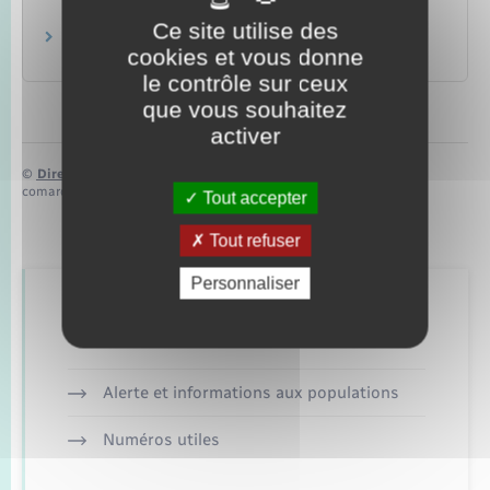
Loisirs – Sports – Culture
Ce site utilise des
Chasse
cookies et vous donne
Loisirs – Sports – Culture
le contrôle sur ceux
que vous souhaitez
activer
©
Direction de l’information légale et administrative
comarquage developpé par
baseo.io
Tout accepter
Tout refuser
Personnaliser
Retrouvez aussi
Alerte et informations aux populations
Numéros utiles