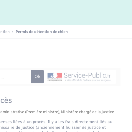
Etat-civil - Papiers -
Citoyenneté
Publications
ention
Permis de détention de chien
Nouvel habitant
Sécurité - Prévention
Voirie et espace public
ocès
administrative (Première ministre), Ministère chargé de la justice
nses liées à un procès. Il y a les frais directement liés au
issaire de justice (anciennement huissier de justice et