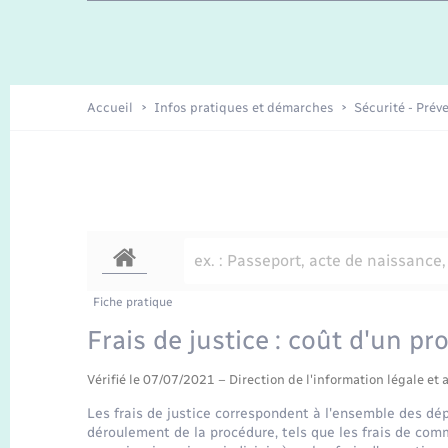
Travaux - Autorisation d’occupation
Enfants – Jeunes
de l’espace public
Recensement
Présentation de la commune
Accueil
Infos pratiques et démarches
Sécurité - Prév
Loisirs
Organisation d’événement
Transports
Fiche pratique
Frais de justice : coût d'un pr
Vérifié le 07/07/2021 – Direction de l'information légale et 
Les frais de justice correspondent à l'ensemble des dépe
déroulement de la procédure, tels que les frais de comm