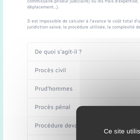
commissaire-priseur judiciaire) ou les frais d'expertise,
déplacement…).
Il est impossible de calculer à l'avance le coût total d'
juridiction saisie, la procédure utilisée, la complexité de
De quoi s'agit-il ?
Procès civil
Prud'hommes
Procès pénal
Procédure devant une juridiction admin
Ce site util