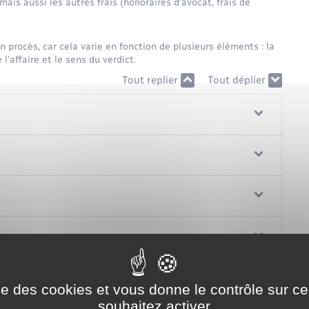
 mais aussi les autres frais (honoraires d'avocat, frais de
un procès, car cela varie en fonction de plusieurs éléments : la
 l'affaire et le sens du verdict.
Tout replier
Tout déplier
istrative
ise des cookies et vous donne le contrôle sur 
souhaitez activer