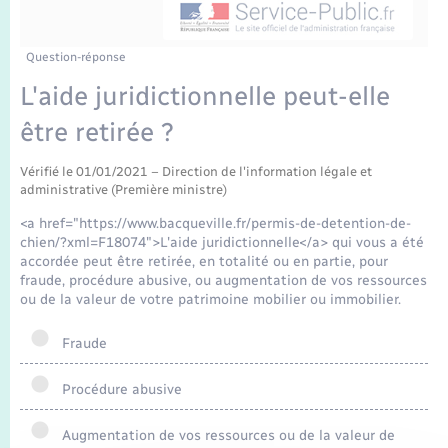
Enfants – Jeunes
Tourisme
Travaux - Autorisation d’occupation de l’espace
public
Transports scolaires
Mariage – PACS
Compétences
Etat-civil - Papiers - Citoyenneté
Question-réponse
L'aide juridictionnelle peut-elle
Parrainage civil
Plan interactif
Logement - Urbanisme
être retirée ?
Recensement
Présentation de la commune
Loisirs
Vérifié le 01/01/2021 – Direction de l'information légale et
administrative (Première ministre)
Publications
<a href="https://www.bacqueville.fr/permis-de-detention-de-
Nouvel habitant
chien/?xml=F18074">L'aide juridictionnelle</a> qui vous a été
La Communauté de communes
accordée peut être retirée, en totalité ou en partie, pour
fraude, procédure abusive, ou augmentation de vos ressources
Numérique
ou de la valeur de votre patrimoine mobilier ou immobilier.
Organisation d’événement
Fraude
Procédure abusive
Sécurité - Prévention
Augmentation de vos ressources ou de la valeur de