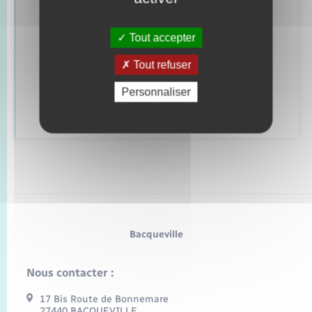
Retrouvez aussi
Tout accepter
Tout refuser
Alerte et informations aux populations
Personnaliser
Numéros utiles
Bacqueville
Nous contacter :
17 Bis Route de Bonnemare
27440 BACQUEVILLE