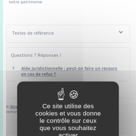
Seniors
votre patrimoine
Transports
Textes de référence
Voirie et espace public
Questions ? Réponses !
Aide juridictionnelle : peut-on faire un recours
en cas de refus ?
Ce site utilise des
©
Direction de l’information légale et administrative
cookies et vous donne
comarquage developpé par
baseo.io
le contrôle sur ceux
que vous souhaitez
activer