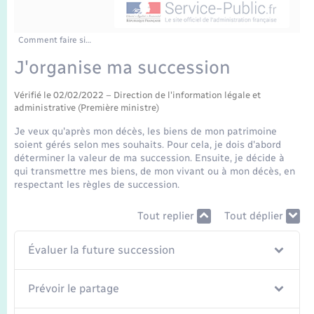
Enfants – Jeunes
Tourisme
Travaux - Autorisation d’occupation de l’espace
public
Transports scolaires
Mariage – PACS
Compétences
Etat-civil - Papiers - Citoyenneté
Comment faire si…
J'organise ma succession
Parrainage civil
Plan interactif
Logement - Urbanisme
Vérifié le 02/02/2022 – Direction de l'information légale et
administrative (Première ministre)
Recensement
Présentation de la commune
Loisirs
Je veux qu'après mon décès, les biens de mon patrimoine
soient gérés selon mes souhaits. Pour cela, je dois d'abord
Publications
déterminer la valeur de ma succession. Ensuite, je décide à
Nouvel habitant
qui transmettre mes biens, de mon vivant ou à mon décès, en
La Communauté de communes
respectant les règles de succession.
Numérique
Tout replier
Tout déplier
Organisation d’événement
Évaluer la future succession
Sécurité - Prévention
Prévoir le partage