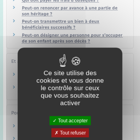
Qui doit payer les frais d'obsèques ?
Peut-on renoncer par avance à une partie de
son héritage ?
Peut-on transmettre un bien à deux
bénéficiaires successifs ?
Peut-on désigner une personne pour s'occuper
de son enfant après son décès ?
Et aussi
Ce site utilise des
Faire un testament
cookies et vous donne
Famille – Scolarité
le contrôle sur ceux
Faire une donation
Famille – Scolarité
que vous souhaitez
activer
Pour en savoir plus
Tout accepter
Tontine (ou pacte tontinier)
Agence nationale pour l'information sur le logement (Anil)
Tout refuser
Achat en société civile immobilière (SCI)