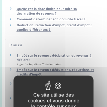
Quelle est la date limite pour faire sa
déclaration de revenus ?
Comment déterminer son domicile fiscal ?
Déduction, réduction d'impôt, crédit d'impôt :
quelles différences ?
Et aussi
Impôt sur le revenu : déclaration et revenus à
déclarer
Argent – Impôts – Consommation
Impôt sur le revenu : déductions, réductions et
crédits d'impôt
Argent – Impôts – Consommation
Impôt sur le revenu – Crédit d'impôt pour
l'emploi d'un salarié à domicile
Argent – Impôts – Consommation
Ce site utilise des
Impôt sur le revenu – Déclaration de revenus
cookies et vous donne
annuelle
le contrôle sur ceux
Argent – Impôts – Consommation