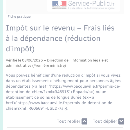
Enfants – Jeunes
Tourisme
Travaux - Autorisation d’occupation de l’espace
public
Transports scolaires
Mariage – PACS
Compétences
Etat-civil - Papiers - Citoyenneté
Fiche pratique
Impôt sur le revenu – Frais liés
Parrainage civil
Plan interactif
Logement - Urbanisme
à la dépendance (réduction
Recensement
Présentation de la commune
d'impôt)
Loisirs
Publications
Vérifié le 08/06/2023 – Direction de l'information légale et
administrative (Première ministre)
Nouvel habitant
Vous pouvez bénéficier d'une réduction d'impôt si vous vivez
La Communauté de communes
dans un établissement d'hébergement pour personnes âgées
Numérique
dépendantes (<a href="https://www.bacqueville.fr/permis-de-
detention-de-chien/?xml=R46913">Éhpad</a>) ou un
établissement de soins de longue durée (ex-<a
Organisation d’événement
href="https://www.bacqueville.fr/permis-de-detention-de-
chien/?xml=R60569">USLD</a>).
Sécurité - Prévention
Tout replier
Tout déplier