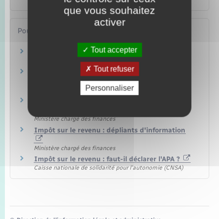
que vous souhaitez
activer
Pour en savoir plus
Tout accepter
Site des impôts
Ministère chargé des finances
Tout refuser
Je déclare mes réductions et crédits d'impôt
Personnaliser
Ministère chargé des finances
Brochure pratique 2023 – Déclaration des
revenus de 2022
Ministère chargé des finances
Impôt sur le revenu : dépliants d'information
Ministère chargé des finances
Impôt sur le revenu : faut-il déclarer l'APA ?
Caisse nationale de solidarité pour l'autonomie (CNSA)