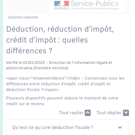
Enfants – Jeunes
Tourisme
Travaux - Autorisation d’occupation de l’espace
public
Transports scolaires
Mariage – PACS
Compétences
Etat-civil - Papiers - Citoyenneté
Question-réponse
Déduction, réduction d'impôt,
Parrainage civil
Plan interactif
Logement - Urbanisme
crédit d'impôt : quelles
Recensement
Présentation de la commune
différences ?
Loisirs
Publications
Vérifié le 01/01/2023 – Direction de l'information légale et
administrative (Première ministre)
Nouvel habitant
<span class="miseenevidence">Vidéo – Connaissez-vous les
La Communauté de communes
différences entre réduction d'impôt, crédit d'impôt et
Numérique
déduction fiscale ?</span>
Plusieurs dispositifs peuvent réduire le montant de votre
Organisation d’événement
impôt sur le revenu.
Tout replier
Tout déplier
Sécurité - Prévention
Qu'est-ce qu'une déduction fiscale ?