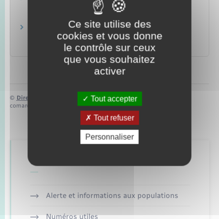
Ministère chargé des finances
Ce site utilise des
Brochure pratique 2023 – Déclaration des
cookies et vous donne
revenus de 2022
le contrôle sur ceux
Ministère chargé des finances
que vous souhaitez
activer
Tout accepter
©
Direction de l’information légale et administrative
comarquage developpé par
baseo.io
Tout refuser
Personnaliser
Retrouvez aussi
Alerte et informations aux populations
Numéros utiles