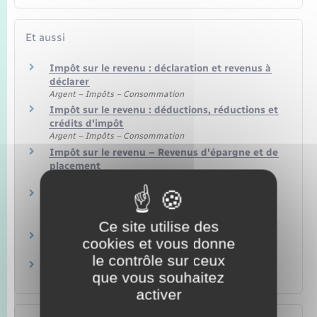
Et aussi
Impôt sur le revenu : déclaration et revenus à
déclarer
Argent – Impôts – Consommation
Impôt sur le revenu : déductions, réductions et
crédits d'impôt
Argent – Impôts – Consommation
Impôt sur le revenu – Revenus d'épargne et de
placement
Argent – Impôts – Consommation
Impôt sur le revenu – Déclarer les pensions de
retraite
Argent – Impôts – Consommation
Ce site utilise des
Plan d'épargne retraite (PER)
cookies et vous donne
Argent – Impôts – Consommation
le contrôle sur ceux
Plan d'épargne pour la retraite collectif (Perco)
que vous souhaitez
Argent – Impôts – Consommation
activer