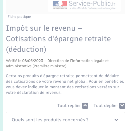
Enfants – Jeunes
Tourisme
Travaux - Autorisation d’occupation de l’espace
public
Transports scolaires
Mariage – PACS
Compétences
Etat-civil - Papiers - Citoyenneté
Fiche pratique
Impôt sur le revenu –
Parrainage civil
Plan interactif
Logement - Urbanisme
Cotisations d'épargne retraite
Recensement
Présentation de la commune
(déduction)
Loisirs
Publications
Vérifié le 08/06/2023 – Direction de l'information légale et
administrative (Première ministre)
Nouvel habitant
Certains produits d'épargne retraite permettent de déduire
La Communauté de communes
des cotisations de votre revenu net global. Pour en bénéficier,
Numérique
vous devez indiquer le montant des cotisations versées sur
votre déclaration de revenus.
Organisation d’événement
Tout replier
Tout déplier
Sécurité - Prévention
Quels sont les produits concernés ?