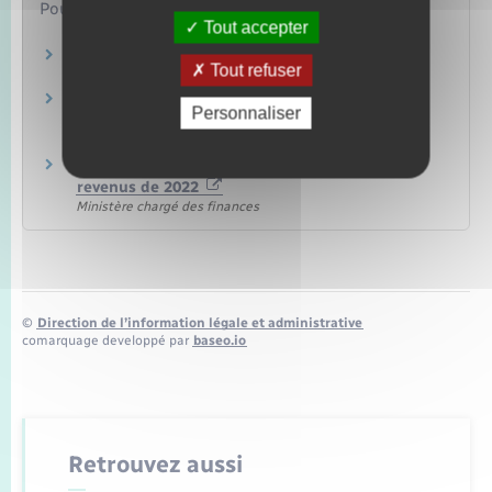
Pour en savoir plus
Tout accepter
Fiscalité des cotisations d'épargne retraite
Tout refuser
Ministère chargé des finances
Déclaration de revenus – Déduction des
Personnaliser
cotisations et primes d'épargne retraite
Ministère chargé des finances
Brochure pratique 2023 – Déclaration des
revenus de 2022
Ministère chargé des finances
©
Direction de l’information légale et administrative
comarquage developpé par
baseo.io
Retrouvez aussi