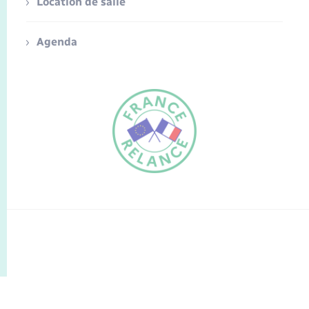
Location de salle
Agenda
FR
EN
Traduction du
DE
site automatisée