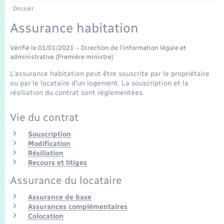
Enfants – Jeunes
Tourisme
Travaux - Autorisation d’occupation de l’espace
Dossier
public
Transports scolaires
Assurance habitation
Mariage – PACS
Compétences
Etat-civil - Papiers - Citoyenneté
Vérifié le 01/01/2021 – Direction de l'information légale et
Parrainage civil
Plan interactif
Logement - Urbanisme
administrative (Première ministre)
L'assurance habitation peut être souscrite par le propriétaire
Recensement
Présentation de la commune
ou par le locataire d'un logement. La souscription et la
Loisirs
résiliation du contrat sont réglementées.
Publications
Nouvel habitant
Vie du contrat
La Communauté de communes
Souscription
Numérique
Modification
Résiliation
Recours et litiges
Organisation d’événement
Assurance du locataire
Assurance de base
Sécurité - Prévention
Assurances complémentaires
Colocation