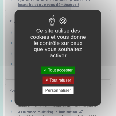
locataire et que vous déménagez ?
Et aussi
Ce site utilise des
Assurance véhicule
cookies et vous donne
Argent – Impôts – Consommation
le contrôle sur ceux
Location immobilière : contrat de location
Logement
que vous souhaitez
Location immobilière : obligations du locataire
activer
Logement
Location immobilière : obligations du
propriétaire (bailleur)
Tout accepter
Logement
Tout refuser
Pour en savoir plus
Personnaliser
Se préparer à s'assurer
Autorité de contrôle prudentiel et de résolution (ACPR)
Assurance multirisque habitation