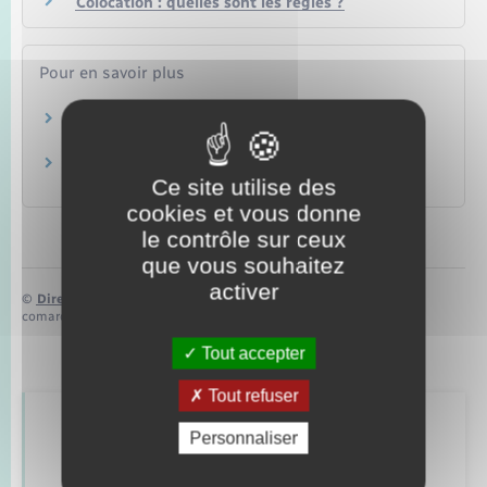
Colocation : quelles sont les règles ?
Pour en savoir plus
L'assurance multirisques habitation
Institut national de la consommation (INC)
L'assurance dégât des eaux
Ce site utilise des
Institut national de la consommation (INC)
cookies et vous donne
le contrôle sur ceux
que vous souhaitez
activer
©
Direction de l’information légale et administrative
comarquage developpé par
baseo.io
Tout accepter
Tout refuser
Retrouvez aussi
Personnaliser