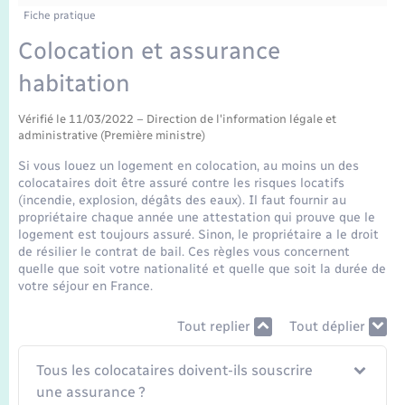
Enfants – Jeunes
Tourisme
Travaux - Autorisation d’occupation de l’espace
Fiche pratique
public
Transports scolaires
Colocation et assurance
Mariage – PACS
Compétences
Etat-civil - Papiers - Citoyenneté
habitation
Parrainage civil
Plan interactif
Logement - Urbanisme
Vérifié le 11/03/2022 – Direction de l'information légale et
administrative (Première ministre)
Recensement
Présentation de la commune
Loisirs
Si vous louez un logement en colocation, au moins un des
colocataires doit être assuré contre les risques locatifs
Publications
(incendie, explosion, dégâts des eaux). Il faut fournir au
Nouvel habitant
propriétaire chaque année une attestation qui prouve que le
logement est toujours assuré. Sinon, le propriétaire a le droit
La Communauté de communes
de résilier le contrat de bail. Ces règles vous concernent
Numérique
quelle que soit votre nationalité et quelle que soit la durée de
votre séjour en France.
Organisation d’événement
Tout replier
Tout déplier
Sécurité - Prévention
Tous les colocataires doivent-ils souscrire
une assurance ?