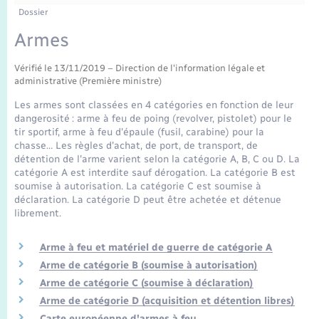
Enfants – Jeunes
Tourisme
Travaux - Autorisation d’occupation de l’espace
Dossier
public
Transports scolaires
Armes
Mariage – PACS
Compétences
Etat-civil - Papiers - Citoyenneté
Vérifié le 13/11/2019 – Direction de l'information légale et
Parrainage civil
Plan interactif
Logement - Urbanisme
administrative (Première ministre)
Les armes sont classées en 4 catégories en fonction de leur
Recensement
Présentation de la commune
dangerosité : arme à feu de poing (revolver, pistolet) pour le
Loisirs
tir sportif, arme à feu d'épaule (fusil, carabine) pour la
chasse… Les règles d'achat, de port, de transport, de
Publications
détention de l'arme varient selon la catégorie A, B, C ou D. La
Nouvel habitant
catégorie A est interdite sauf dérogation. La catégorie B est
La Communauté de communes
soumise à autorisation. La catégorie C est soumise à
déclaration. La catégorie D peut être achetée et détenue
Numérique
librement.
Organisation d’événement
Arme à feu et matériel de guerre de catégorie A
Arme de catégorie B (soumise à autorisation)
Sécurité - Prévention
Arme de catégorie C (soumise à déclaration)
Arme de catégorie D (acquisition et détention libres)
Carte européenne d'armes à feu