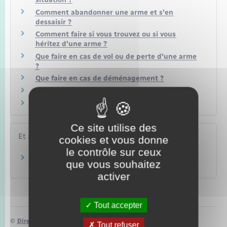
Comment abandonner une arme et s'en
dessaisir ?
Comment faire si vous trouvez ou si vous
héritez d'une arme ?
Que faire en cas de vol ou de perte d'une arme
?
Que faire en cas de déménagement ?
Un mineur peut-il détenir une arme ?
Qui peut porter et transporter une arme ?
Ce site utilise des
Et aussi
cookies et vous donne
le contrôle sur ceux
Chasse
que vous souhaitez
Loisirs – Sports – Culture
activer
Tout accepter
©
Direction de l’information légale et administrative
Tout refuser