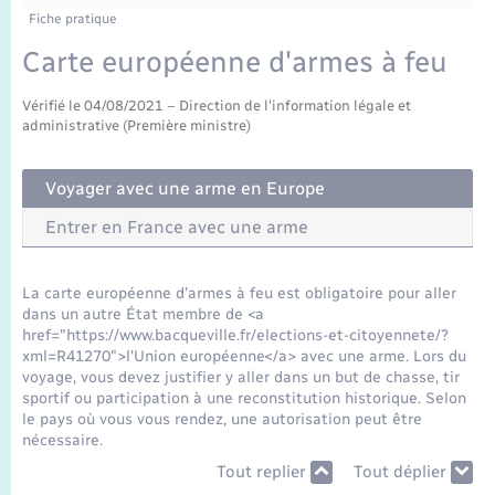
Enfants – Jeunes
Tourisme
Travaux - Autorisation d’occupation de l’espace
Fiche pratique
public
Transports scolaires
Carte européenne d'armes à feu
Mariage – PACS
Compétences
Etat-civil - Papiers - Citoyenneté
Vérifié le 04/08/2021 – Direction de l'information légale et
Parrainage civil
Plan interactif
Logement - Urbanisme
administrative (Première ministre)
Recensement
Présentation de la commune
Voyager avec une arme en Europe
Loisirs
Entrer en France avec une arme
Publications
Nouvel habitant
La Communauté de communes
La carte européenne d'armes à feu est obligatoire pour aller
Numérique
dans un autre État membre de <a
href="https://www.bacqueville.fr/elections-et-citoyennete/?
xml=R41270">l'Union européenne</a> avec une arme. Lors du
Organisation d’événement
voyage, vous devez justifier y aller dans un but de chasse, tir
sportif ou participation à une reconstitution historique. Selon
le pays où vous vous rendez, une autorisation peut être
Sécurité - Prévention
nécessaire.
Tout replier
Tout déplier