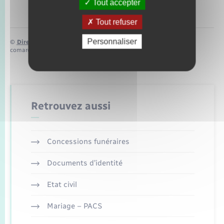
Tout accepter
Tout refuser
Personnaliser
©
Direction de l’information légale et administrative
comarquage developpé par
baseo.io
Retrouvez aussi
Concessions funéraires
Documents d’identité
Etat civil
Mariage – PACS