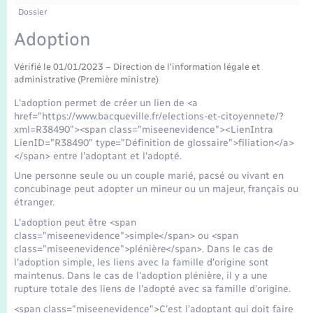
Enfants – Jeunes
Tourisme
Travaux - Autorisation d’occupation de l’espace
Dossier
public
Transports scolaires
Adoption
Mariage – PACS
Compétences
Etat-civil - Papiers - Citoyenneté
Vérifié le 01/01/2023 – Direction de l'information légale et
Parrainage civil
Plan interactif
Logement - Urbanisme
administrative (Première ministre)
L'adoption permet de créer un lien de <a
Recensement
Présentation de la commune
href="https://www.bacqueville.fr/elections-et-citoyennete/?
Loisirs
xml=R38490"><span class="miseenevidence"><LienIntra
LienID="R38490" type="Définition de glossaire">filiation</a>
Publications
</span> entre l'adoptant et l'adopté.
Nouvel habitant
Une personne seule ou un couple marié, pacsé ou vivant en
La Communauté de communes
concubinage peut adopter un mineur ou un majeur, français ou
Numérique
étranger.
L'adoption peut être <span
Organisation d’événement
class="miseenevidence">simple</span> ou <span
class="miseenevidence">plénière</span>. Dans le cas de
l'adoption simple, les liens avec la famille d'origine sont
Sécurité - Prévention
maintenus. Dans le cas de l'adoption plénière, il y a une
rupture totale des liens de l'adopté avec sa famille d'origine.
<span class="miseenevidence">C'est l'adoptant qui doit faire