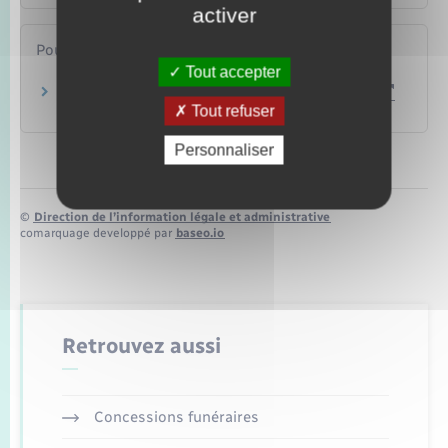
activer
Pour en savoir plus
Tout accepter
Site de l'Agence française de l'adoption (Afa)
Tout refuser
Agence française de l'adoption (Afa)
Personnaliser
©
Direction de l’information légale et administrative
comarquage developpé par
baseo.io
Retrouvez aussi
Concessions funéraires