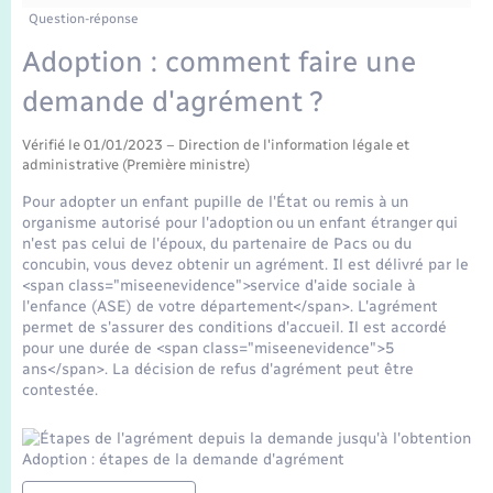
Enfants – Jeunes
Tourisme
Travaux - Autorisation d’occupation de l’espace
Question-réponse
public
Transports scolaires
Adoption : comment faire une
Mariage – PACS
Compétences
Etat-civil - Papiers - Citoyenneté
demande d'agrément ?
Parrainage civil
Plan interactif
Logement - Urbanisme
Vérifié le 01/01/2023 – Direction de l'information légale et
administrative (Première ministre)
Recensement
Présentation de la commune
Loisirs
Pour adopter un enfant pupille de l'État ou remis à un
organisme autorisé pour l'adoption ou un enfant étranger qui
Publications
n'est pas celui de l'époux, du partenaire de Pacs ou du
Nouvel habitant
concubin, vous devez obtenir un agrément. Il est délivré par le
<span class="miseenevidence">service d'aide sociale à
La Communauté de communes
l'enfance (ASE) de votre département</span>. L'agrément
Numérique
permet de s'assurer des conditions d'accueil. Il est accordé
pour une durée de <span class="miseenevidence">5
ans</span>. La décision de refus d'agrément peut être
Organisation d’événement
contestée.
Sécurité - Prévention
Adoption : étapes de la demande d'agrément