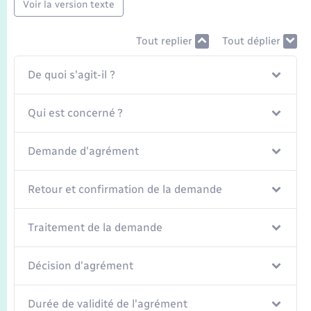
Seniors
Voir la version texte
Tout replier
Tout déplier
Transports
De quoi s'agit-il ?
Voirie et espace public
Qui est concerné ?
Demande d'agrément
Retour et confirmation de la demande
Traitement de la demande
Décision d'agrément
Durée de validité de l'agrément