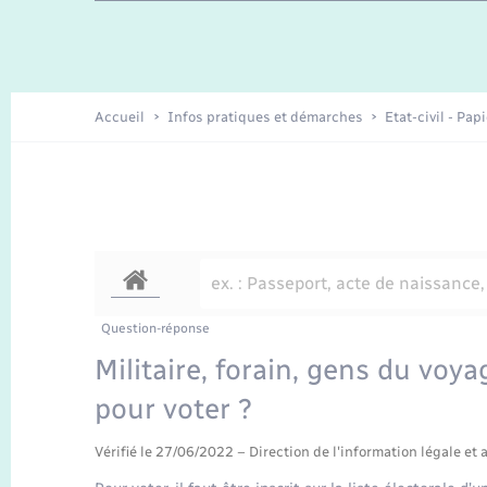
Travaux - Autorisation d’occupation
Enfants – Jeunes
de l’espace public
Recensement
Présentation de la commune
Accueil
Infos pratiques et démarches
Etat-civil - Pap
Loisirs
Organisation d’événement
Transports
Question-réponse
Militaire, forain, gens du voya
pour voter ?
Vérifié le 27/06/2022 – Direction de l'information légale et 