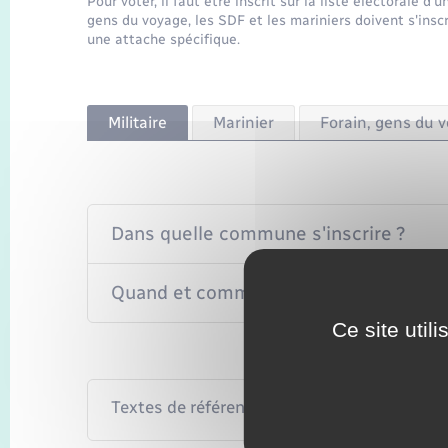
Pour voter, il faut être inscrit sur la liste électorale 
gens du voyage, les SDF et les mariniers doivent s'inscr
une attache spécifique.
Militaire
Marinier
Forain, gens du 
Dans quelle commune s'inscrire ?
Quand et comment s'inscrire ?
Ce site util
Textes de référence