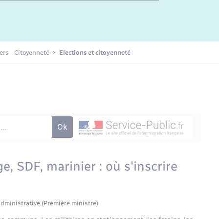
Etat-civil - Papiers -
Citoyenneté
Publications
iers - Citoyenneté
Elections et citoyenneté
Nouvel habitant
Sécurité - Prévention
Voirie et espace public
ge, SDF, marinier : où s'inscrire
administrative (Première ministre)