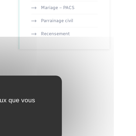
Mariage – PACS
Parrainage civil
Recensement
ceux que vous