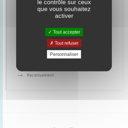
le contrôle sur ceux
que vous souhaitez
Concessions funéraires
activer
Documents d’identité
Tout accepter
Etat civil
Tout refuser
Mariage – PACS
Personnaliser
Parrainage civil
Recensement