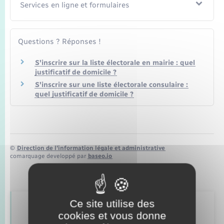
Seniors
Services en ligne et formulaires
Transports
Questions ? Réponses !
Voirie et espace public
S'inscrire sur la liste électorale en mairie : quel
justificatif de domicile ?
S'inscrire sur une liste électorale consulaire :
quel justificatif de domicile ?
©
Direction de l’information légale et administrative
comarquage developpé par
baseo.io
Ce site utilise des
Retrouvez aussi
cookies et vous donne