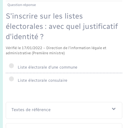
Enfants – Jeunes
Tourisme
Travaux - Autorisation d’occupation de l’espace
Question-réponse
public
Transports scolaires
S'inscrire sur les listes
Mariage – PACS
Compétences
Etat-civil - Papiers - Citoyenneté
électorales : avec quel justificatif
Parrainage civil
Plan interactif
Logement - Urbanisme
d'identité ?
Recensement
Présentation de la commune
Vérifié le 17/01/2022 – Direction de l'information légale et
Loisirs
administrative (Première ministre)
Publications
Nouvel habitant
Liste électorale d'une commune
La Communauté de communes
Numérique
Liste électorale consulaire
Organisation d’événement
Textes de référence
Sécurité - Prévention