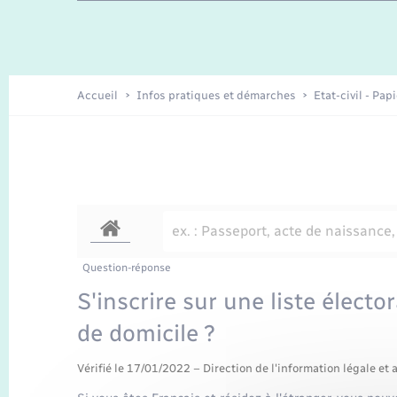
Travaux - Autorisation d’occupation
Enfants – Jeunes
de l’espace public
Recensement
Présentation de la commune
Accueil
Infos pratiques et démarches
Etat-civil - Pap
Loisirs
Organisation d’événement
Transports
Question-réponse
S'inscrire sur une liste élector
de domicile ?
Vérifié le 17/01/2022 – Direction de l'information légale et 