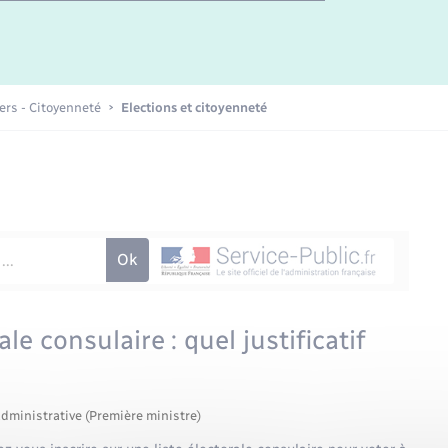
Etat-civil - Papiers -
Citoyenneté
Publications
iers - Citoyenneté
Elections et citoyenneté
Nouvel habitant
Sécurité - Prévention
Voirie et espace public
ale consulaire : quel justificatif
administrative (Première ministre)