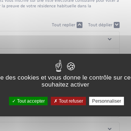
ez vous inscrire sur une liste électorale consulaire pour voter à
ir la preuve de votre résidence habituelle dans la
Tout replier
Tout déplier
amis…) à l'étranger
 familiaux à l'étranger
ise des cookies et vous donne le contrôle sur 
souhaitez activer
Tout accepter
Tout refuser
Personnaliser