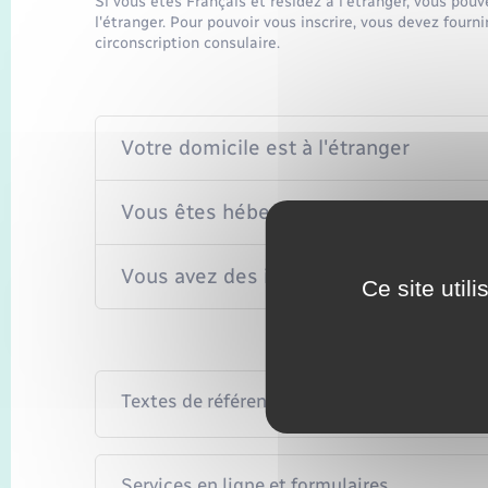
Si vous êtes Français et résidez à l'étranger, vous pouv
l'étranger. Pour pouvoir vous inscrire, vous devez fourn
circonscription consulaire.
Votre domicile est à l'étranger
Vous êtes hébergé (chez vos parents, 
Vous avez des intérêts économiques et
Ce site util
Textes de référence
Services en ligne et formulaires